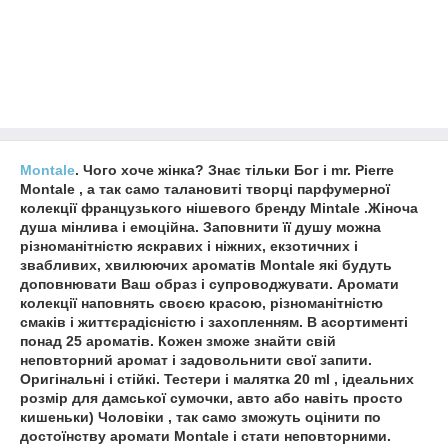
Montale
. Чого хоче жінка? Знає тільки Бог і mr. Pierre
Montale , а так само талановиті творці парфумерної
колекції французького нішевого бренду Mintale .Жіноча
душа мінлива і емоційна. Заповнити її душу можна
різноманітністю яскравих і ніжних, екзотичних і
звабливих, хвилюючих ароматів Montale які будуть
доповнювати Ваш образ і супроводжувати. Аромати
колекції наповнять своєю красою, різноманітністю
смаків і життєрадісністю і захопленням. В асортименті
понад 25 ароматів. Кожен зможе знайти свій
неповторний аромат і задовольнити свої запити.
Оригінальні і стійкі. Тестери і малятка 20 ml , ідеальних
розмір для дамської сумочки, авто або навіть просто
кишеньки) Чоловіки , так само зможуть оцінити по
достоїнству аромати Montale і стати неповторними.