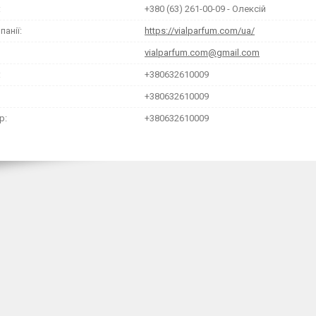
+380 (63) 261-00-09
Олексій
https://vialparfum.com/ua/
vialparfum.com@gmail.com
+380632610009
+380632610009
+380632610009