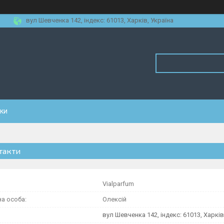
вул Шевченка 142, iндекс: 61013, Харків, Україна
уки
такти
Vialparfum
Олексій
вул Шевченка 142, iндекс: 61013, Харків