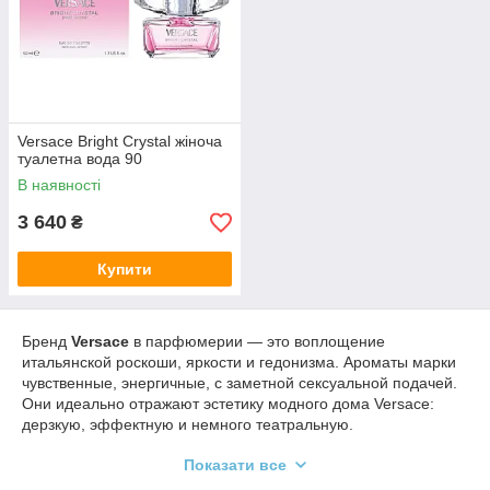
Versace Bright Crystal жіноча
туалетна вода 90
В наявності
3 640
₴
Купити
Бренд
Versace
в парфюмерии — это воплощение
итальянской роскоши, яркости и гедонизма. Ароматы марки
чувственные, энергичные, с заметной сексуальной подачей.
Они идеально отражают эстетику модного дома Versace:
дерзкую, эффектную и немного театральную.
💠 Парфюмерное направление Versace
Показати все