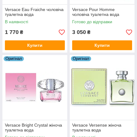
Versace Eau Fraiche чоловіча
Versace Pour Homme
туалетна вода
чоловіча туалетна вода
В наявності
Готово до відправки
1 770
3 050
₴
₴
Купити
Купити
Оригiнал
Оригiнал
Versace Bright Crystal жіноча
Versace Versense жіноча
туалетна вода
туалетна вода