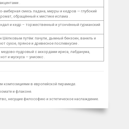
акцентами .
-амберная смесь ладана, мирры и кедров — глубокий
ромат, обращённый к мистике ислама .
ндал и кедр – торжественный и утончённый гурманский
 Шёлковым путём: пачули, дымный бензоин, ваниль и
ют сухое, пряное и древесное послевкусие .
 медово-пудровый с аккордами ириса, лабданума,
нот и мускуса — унисекс .
ми композициями в европейской пирамиде.
ромате и флаконе.
ство, несущие философию и эстетическое наслаждение.