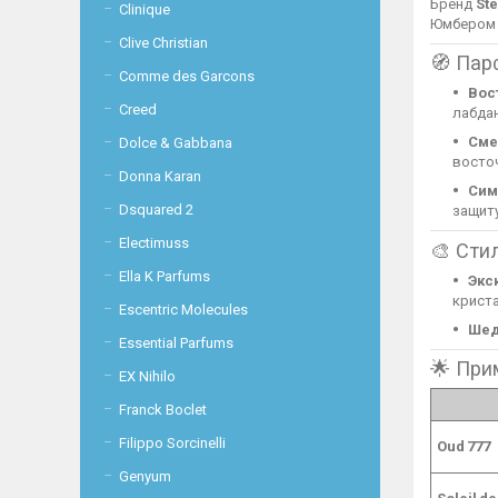
Бренд
St
Clinique
Юмбером 
Clive Christian
🧭 Пар
Comme des Garcons
Вос
Creed
лабда
Сме
Dolce & Gabbana
восточ
Donna Karan
Сим
Dsquared 2
защит
Electimuss
🎨 Сти
Ella K Parfums
Экс
криста
Escentric Molecules
Шед
Essential Parfums
🌟 При
EX Nihilo
Franck Boclet
Filippo Sorcinelli
Oud 777
Genyum