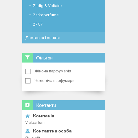
Zadig & Voltaire
Zarkoperfume
27 87
Доставка і оплата
Фільтри
Жіноча парфумерія
Чоловіча парфумерія
Контакти
Vialparfum
Олексій