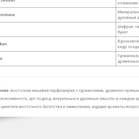
e Jeddah
кожаными 
Минерально
emstone
духовный а
Шафран, са
букет .
Вдохновлён
kan
кедр созда
Гурманный,
se
древесных 
г
ение
: восточная нишевая парфюмерия с гурманскими, древесно-пряны
ксклюзивность, арт‑подход, визуальные и духовные смыслы в каждом а
: ценители восточного богатства и символизма, ищущие ароматы‑искус