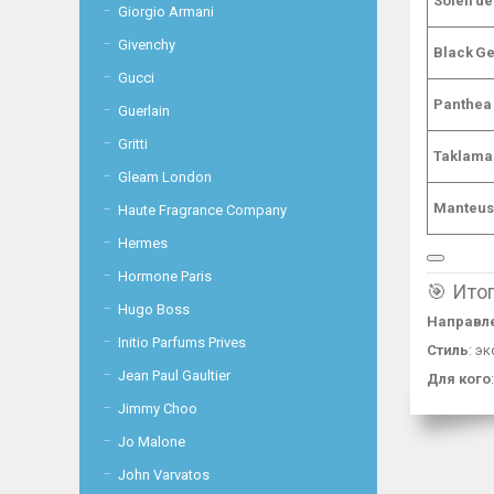
Soleil d
Giorgio Armani
Givenchy
Black G
Gucci
Panthea
Guerlain
Gritti
Taklama
Gleam London
Manteu
Haute Fragrance Company
Hermes
Hormone Paris
🎯 Ито
Hugo Boss
Направл
Initio Parfums Prives
Стиль
: э
Jean Paul Gaultier
Для кого
Jimmy Choo
Jo Malone
John Varvatos