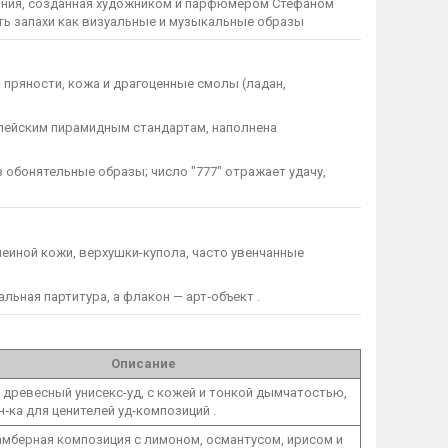
ния, созданная художником и парфюмером Стефаном
ть запахи как визуальные и музыкальные образы
, пряности, кожа и драгоценные смолы (ладан,
опейским пирамидным стандартам, наполнена
 обонятельные образы; число "777" отражает удачу,
змеиной кожи, верхушки-купола, часто увенчанные
льная партитура, а флакон — арт‑объект .
Описание
древесный унисекс-уд, с кожей и тонкой дымчатостью,
‑ка для ценителей уд‑композиций .
мберная композиция с лимоном, османтусом, ирисом и