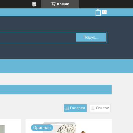
Кошик
Пошук...
Галерея
Список
Оригiнал