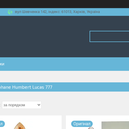
вул Шевченка 142, iндекс: 61013, Харків, Україна
уки
phane Humbert Lucas 777
ал
Оригiнал