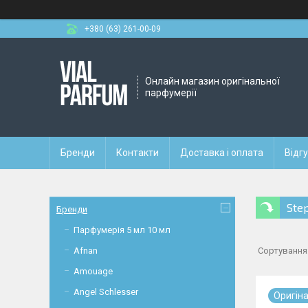
+380 (63) 261-00-09
Онлайн магазин оригінальної
парфумерії
Бренди
Контакти
Доставка і оплата
Відг
Ste
Бренди
Парфумерія 5 мл 10 мл
Afnan
Amouage
Angel Schlesser
Оригiн