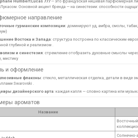
éphane Humbert Lucas 777
— это французская нишевая парфюмерная ли
Лукасом. Основной акцент бренда — на синестезии: способности ощуща
фюмерное направление
точные гурманские композиции
: доминируют уд, амбра, смолы, табак
нум)
шение Востока и Запада
: структура построена по классическим евр
ной глубиной и реализмом .
волизм и синестезия
: стремление отобразить духовные смыслы через
у, мистику
ль и оформление
клюзивные флаконы
: стекло, металлическая отделка, детали в виде 
ллами Swarovski .
евры дизайнерского арта
: каждая капля — словно картина или музыка
меры ароматов
Название
Восточный 
коллекцион
Солнечно-а