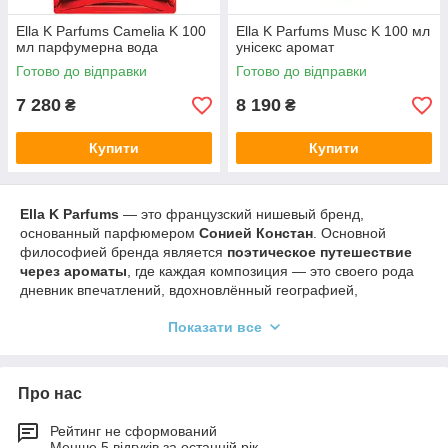
Ella K Parfums Camelia K 100
Ella K Parfums Musc K 100 мл
мл парфумерна вода
унісекс аромат
Готово до відправки
Готово до відправки
7 280
8 190
₴
₴
Купити
Купити
Ella K Parfums
— это французский нишевый бренд,
основанный парфюмером
Сонией Констан
. Основной
философией бренда является
поэтическое путешествие
через ароматы
, где каждая композиция — это своего рода
дневник впечатлений, вдохновлённый географией,
культурами и личными открытиями. Название отсылает к
Показати все
женскому образу, символу
внутренней силы, интеллекта и
свободы
(вдохновлено поэтессой Эллой Мейзон или Л.К.).
🌍 Парфюмерное направление и стиль
Про нас
Ella K Parfums
Рейтинг не сформований
🧭 1.
Ароматы-путешествия
Менше 5 відгуків за останній рік