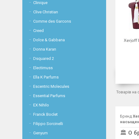
Clinique
Clive Christian
Comme des Garcons
Creed
Dolce & Gabbana
Xerjoff
Donna Karan
Dsquared 2
Electimuss
Ella K Parfums
Escentric Molecules
Essential Parfums
EX Nihilo
Franck Boclet
Бренд
Xe
насыщен
Filippo Sorcinelli
🏛️
О б
Genyum