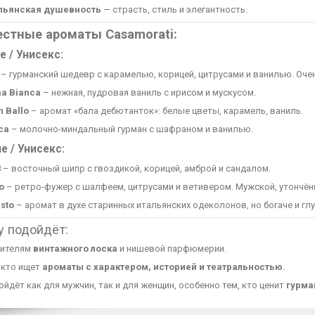
льянская душевность
— страсть, стиль и элегантность.
естные ароматы Casamorati:
 / Унисекс:
– гурманский шедевр с карамелью, корицей, цитрусами и ванилью. Оче
a Bianca
– нежная, пудровая ваниль с ирисом и мускусом.
n Ballo
– аромат «бала дебютанток»: белые цветы, карамель, ваниль.
ica
– молочно-миндальный гурман с шафраном и ванилью.
 / Унисекс:
8
– восточный шипр с гвоздикой, корицей, амброй и сандалом.
o
– ретро-фужер с шалфеем, цитрусами и ветивером. Мужской, утончён
sto
– аромат в духе старинных итальянских одеколонов, но богаче и гл
у подойдёт:
ителям
винтажного лоска
и нишевой парфюмерии.
 кто ищет
ароматы с характером, историей и театральностью
.
йдёт как для мужчин, так и для женщин, особенно тем, кто ценит
гурма