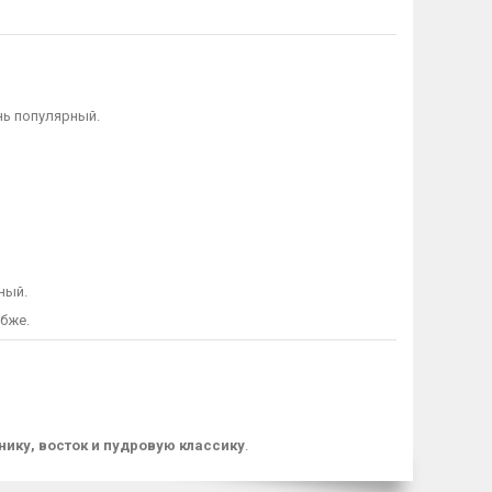
нь популярный.
ный.
убже.
нику, восток и пудровую классику
.