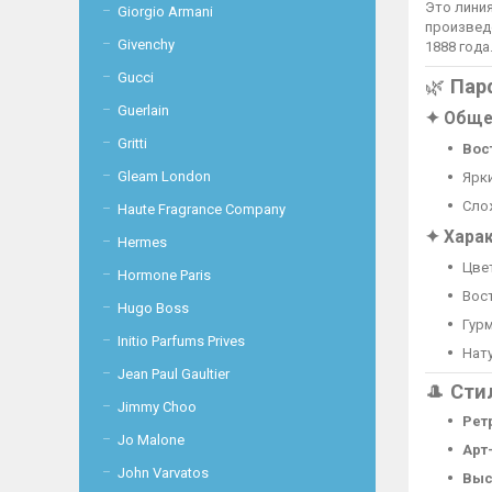
Это лини
Giorgio Armani
произвед
Givenchy
1888 года
Gucci
🌿
Пар
Guerlain
✦ Обще
Gritti
Вос
Gleam London
Ярки
Сло
Haute Fragrance Company
✦ Хара
Hermes
Цвет
Hormone Paris
Вост
Hugo Boss
Гурм
Initio Parfums Prives
Нат
Jean Paul Gaultier
🎩
Сти
Jimmy Choo
Рет
Jo Malone
Арт
John Varvatos
Выс