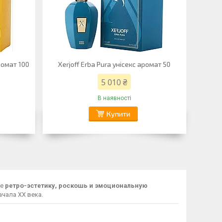
аромат 100
Xerjoff Erba Pura унісекс аромат 50
5 010 ₴
В наявності
Купити
ее
ретро-эстетику, роскошь и эмоциональную
ачала XX века.