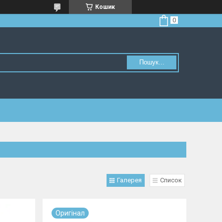
Кошик
Пошук...
Галерея
Список
Оригiнал