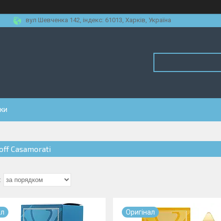
вул Шевченка 142, iндекс: 61013, Харків, Україна
уки
off Casamorati
ал
Оригiнал