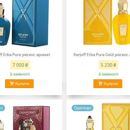
ff Erba Pura унісекс аромат
Xerjoff Erba Pura Gold унісек
7 050 ₴
5 230 ₴
В наявності
В наявності
Купити
Купити
ал
Оригiнал