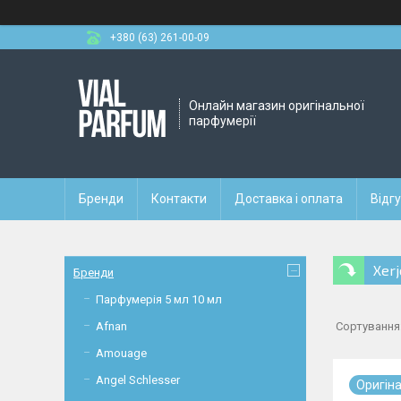
+380 (63) 261-00-09
Онлайн магазин оригінальної
парфумерії
Бренди
Контакти
Доставка і оплата
Відг
Xerj
Бренди
Парфумерія 5 мл 10 мл
Afnan
Amouage
Angel Schlesser
Оригiн