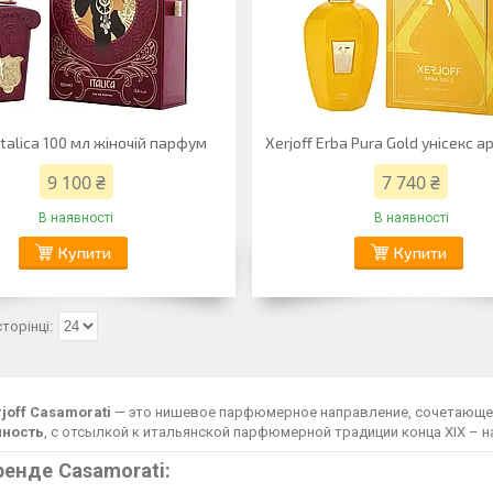
 Italica 100 мл жіночій парфум
Xerjoff Erba Pura Gold унісекс 
9 100 ₴
7 740 ₴
В наявності
В наявності
Купити
Купити
rjoff Casamorati
— это нишевое парфюмерное направление, сочетающ
ность
, с отсылкой к итальянской парфюмерной традиции конца XIX – н
ренде Casamorati: