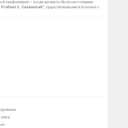
ной парфюмерии — когда ароматы были настоящими
 Profumi C. Casamorati”
, существовавшим в Болонье с
.
 времени.
 века.
ые.