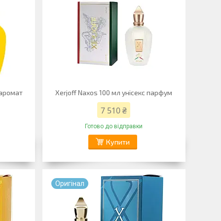
с аромат
Xerjoff Naxos 100 мл унісекс парфум
7 510 ₴
Готово до відправки
Купити
Оригiнал