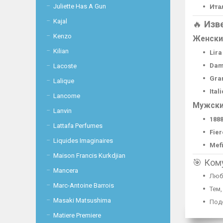
Juliette Has A Gun
Ита
Kajal
🔥
Изв
Kenzo
Женские
Kilian
Lira
Dam
Lacoste
Gra
Lalique
Ital
Lancome
Мужские
Lanvin
188
Lattafa Perfumes
Fier
Liquides Imaginaires
Mefi
Maison Francis Kurkdjian
🎯 Ком
Mancera
Люб
Marc-Antoine Barrois
Тем,
Masaki Matsushima
Подо
Matiere Premiere