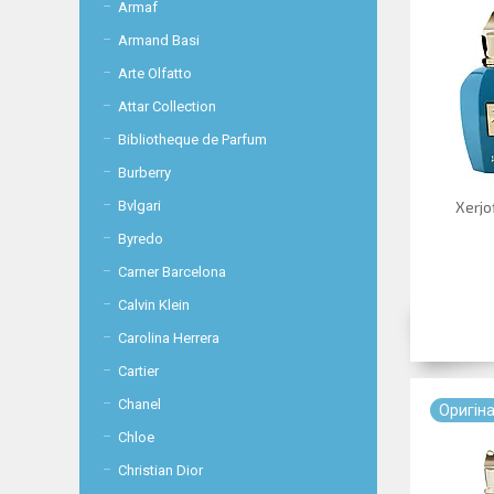
Armaf
Armand Basi
Arte Olfatto
Attar Collection
Bibliotheque de Parfum
Burberry
Bvlgari
Xerjo
Byredo
Carner Barcelona
Calvin Klein
Carolina Herrera
Cartier
Chanel
Оригiн
Chloe
Christian Dior