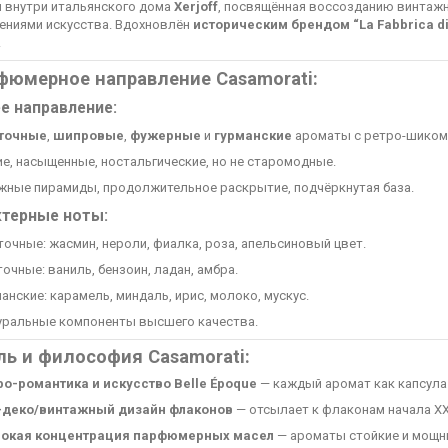
я внутри итальянского дома
Xerjoff
, посвящённая воссозданию винтаж
ениями искусства. Вдохновлён
историческим брендом “La Fabbrica di
.
фюмерное направление Casamorati:
е направление:
точные
,
шипровые
,
фужерные
и
гурманские
ароматы с ретро-шиком
е, насыщенные, ностальгические, но не старомодные.
жные пирамиды, продолжительное раскрытие, подчёркнутая база.
ктерные ноты:
очные: жасмин, нероли, фиалка, роза, апельсиновый цвет.
очные: ваниль, бензоин, ладан, амбра.
анские: карамель, миндаль, ирис, молоко, мускус.
уральные компоненты высшего качества.
ль и философия Casamorati:
ро-романтика и искусство Belle Époque
— каждый аромат как капсула
-деко/винтажный дизайн флаконов
— отсылает к флаконам начала XX
окая концентрация парфюмерных масел
— ароматы стойкие и мощн