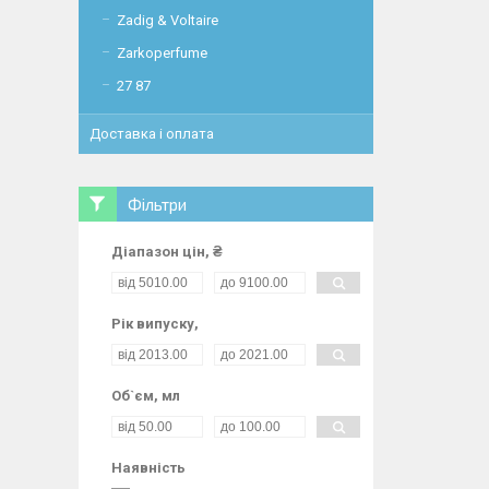
Zadig & Voltaire
Zarkoperfume
27 87
Доставка і оплата
Фільтри
Діапазон цін, ₴
Рік випуску,
Об`єм, мл
Наявність