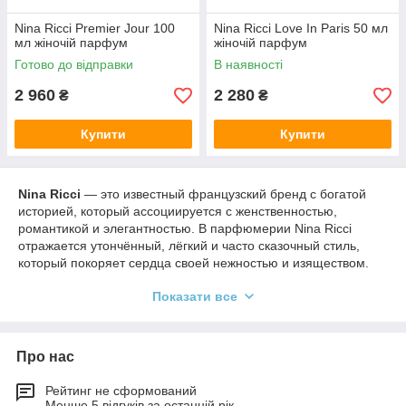
Nina Ricci Premier Jour 100
Nina Ricci Love In Paris 50 мл
мл жіночій парфум
жіночій парфум
Готово до відправки
В наявності
2 960
2 280
₴
₴
Купити
Купити
Nina Ricci
— это известный французский бренд с богатой
историей, который ассоциируется с женственностью,
романтикой и элегантностью. В парфюмерии Nina Ricci
отражается утончённый, лёгкий и часто сказочный стиль,
который покоряет сердца своей нежностью и изяществом.
🌟 Парфюмерное направление и стиль
Показати все
бренда
Nina Ricci
🎨 Основная концепция:
Про нас
Романтичность и женственность
— ароматы Nina
Рейтинг не сформований
Ricci несут в себе лёгкость и воздушность, часто с
Менше 5 відгуків за останній рік