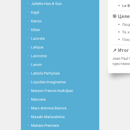
Juliette Has A Gun
Le B
Kajal
🎯 Целе
Kenzo
Люд
Kilian
Те,
Lacoste
Пок
Lalique
📌 Итог
Lancome
Jean Paul
чувственн
Lanvin
Lattafa Perfumes
Liquides Imaginaires
Maison Francis Kurkdjian
Mancera
Marc-Antoine Barrois
Masaki Matsushima
Matiere Premiere