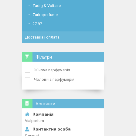
Zadig & Voltaire
Zarkoperfume
27 87
Доставка і оплата
Фільтри
Жіноча парфумерія
Чоловіча парфумерія
Контакти
Vialparfum
Олексій