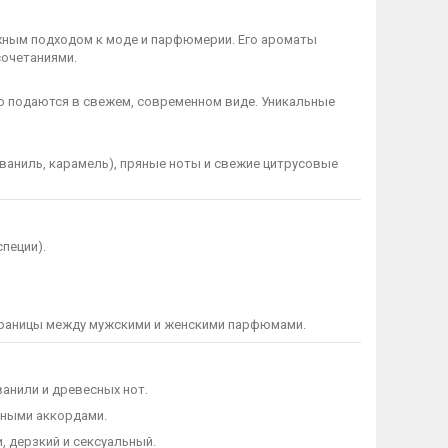
тажным подходом к моде и парфюмерии. Его ароматы
сочетаниями.
о подаются в свежем, современном виде. Уникальные
ваниль, карамель), пряные ноты и свежие цитрусовые
специи).
границы между мужскими и женскими парфюмами.
анили и древесных нот.
ными аккордами.
 дерзкий и сексуальный.