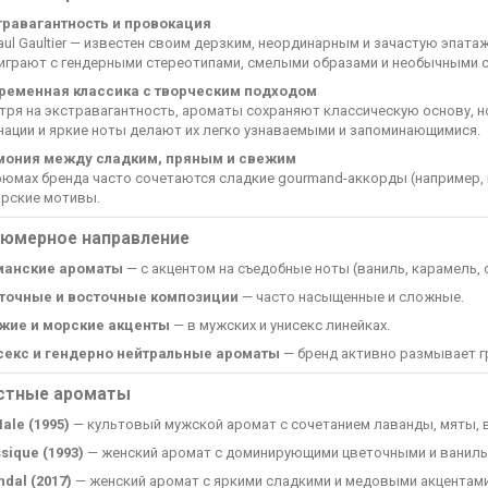
травагантность и провокация
aul Gaultier — известен своим дерзким, неординарным и зачастую эпа
 играют с гендерными стереотипами, смелыми образами и необычными 
ременная классика с творческим подходом
тря на экстравагантность, ароматы сохраняют классическую основу, н
нации и яркие ноты делают их легко узнаваемыми и запоминающимися.
мония между сладким, пряным и свежим
фюмах бренда часто сочетаются сладкие gourmand-аккорды (например, 
орские мотивы.
фюмерное направление
манские ароматы
— с акцентом на съедобные ноты (ваниль, карамель, 
точные и восточные композиции
— часто насыщенные и сложные.
жие и морские акценты
— в мужских и унисекс линейках.
секс и гендерно нейтральные ароматы
— бренд активно размывает 
естные ароматы
ale (1995)
— культовый мужской аромат с сочетанием лаванды, мяты, в
sique (1993)
— женский аромат с доминирующими цветочными и ваниль
dal (2017)
— женский аромат с яркими сладкими и медовыми акцентами,