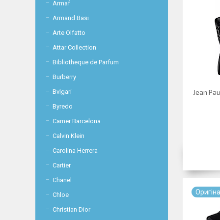
Armaf
Armand Basi
Arte Olfatto
Attar Collection
Bibliotheque de Parfum
Burberry
Bvlgari
Jean Pau
Byredo
Carner Barcelona
Calvin Klein
Carolina Herrera
Cartier
Chanel
Оригiн
Chloe
Christian Dior