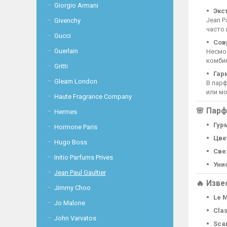
Giorgio Armani
Экс
Jean P
Givenchy
часто
Gucci
Сов
Guerlain
Несмо
комби
Gritti
Гар
Gleam London
В пар
или м
Haute Fragrance Company
🌸 Пар
Hermes
Гур
Hormone Paris
Цве
Hugo Boss
Све
Initio Parfums Prives
Уни
Jean Paul Gaultier
🔥 Изв
Jimmy Choo
Le M
Jo Malone
Clas
John Varvatos
Scan