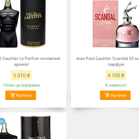
l Gaultier Le Parfum чоловічий
Jean Paul Gaultier Scandal 50 м
аромат
парфум
5 010 ₴
4 100 ₴
Готово до відправки
В наявності
Купити
Купити
ал