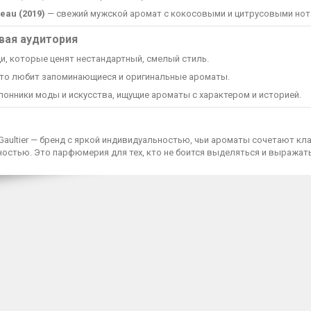
eau (2019)
— свежий мужской аромат с кокосовыми и цитрусовыми нот
вая аудитория
и, которые ценят нестандартный, смелый стиль.
 кто любит запоминающиеся и оригинальные ароматы.
лонники моды и искусства, ищущие ароматы с характером и историей.
 Gaultier — бренд с яркой индивидуальностью, чьи ароматы сочетают кл
остью. Это парфюмерия для тех, кто не боится выделяться и выражать 