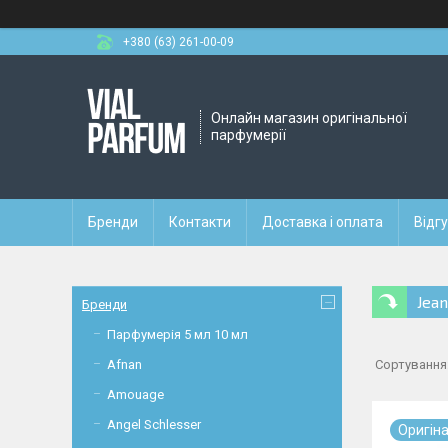
+380 (63) 261-00-09
Онлайн магазин оригінальної
парфумерії
Бренди
Контакти
Доставка і оплата
Відг
Jean
Бренди
Парфумерія 5 мл 10 мл
Afnan
Amouage
Angel Schlesser
Оригiн