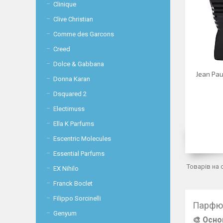
Clinique
Clive Christian
Comme des Garcons
Creed
Dolce & Gabbana
Jean Pau
Donna Karan
Dsquared 2
Electimuss
Ella K Parfums
Escentric Molecules
Essential Parfums
EX Nihilo
Franck Boclet
Filippo Sorcinelli
Парфюм
Genyum
🎨 Осн