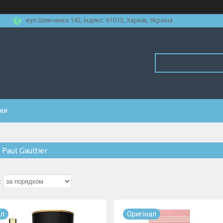
вул Шевченка 142, iндекс: 61013, Харків, Україна
уки
 Paul Gaultier
ал
Оригiнал