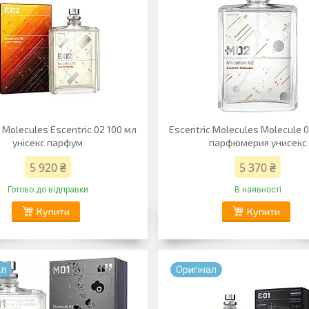
 Molecules Escentric 02 100 мл
Escentric Molecules Molecule 
унісекс парфум
парфюмерия унисекс
5 920 ₴
5 370 ₴
Готово до відправки
В наявності
Купити
Купити
ал
Оригiнал