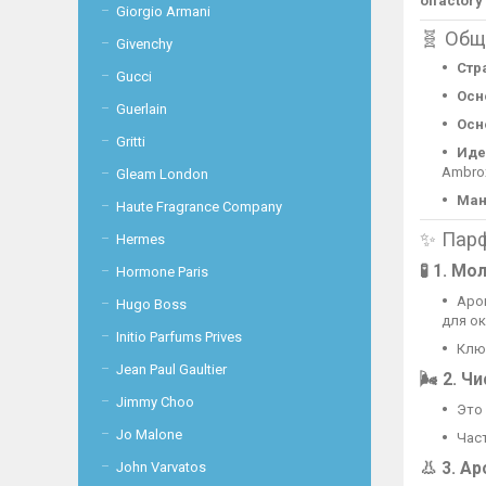
olfactor
Giorgio Armani
🧬 Общ
Givenchy
Стр
Gucci
Осн
Guerlain
Осн
Gritti
Иде
Ambro
Gleam London
Ман
Haute Fragrance Company
✨ Парф
Hermes
🧪 1.
Мол
Hormone Paris
Аро
Hugo Boss
для о
Initio Parfums Prives
Клю
Jean Paul Gaultier
🌬 2.
Чи
Jimmy Choo
Это
Jo Malone
Част
👃 3.
Ар
John Varvatos