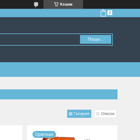
Кошик
Пошук...
Галерея
Список
Оригiнал