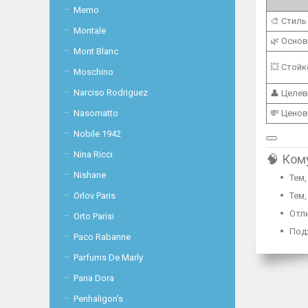
Memo
🎨 Стиль
Montale
🌿 Осно
Mont Blanc
💥 Стой
Moschino
Narciso Rodriguez
👤 Целев
💸 Ценов
Nasomatto
Nobile 1942
Nina Ricci
🧠 Ком
Nishane
Тем,
Тем,
Orlov Paris
Отл
Orto Parisi
Под
Paco Rabanne
Parfums De Marly
Pana Dora
Penhaligon's