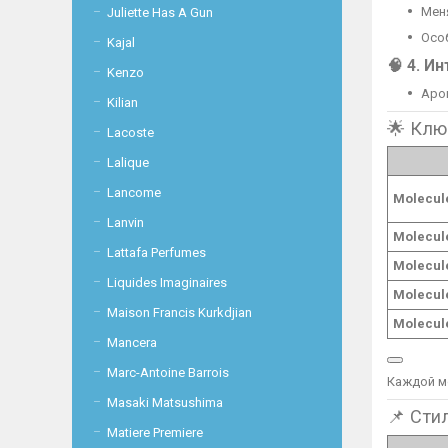
Мен
Juliette Has A Gun
Осо
Kajal
🧠 4.
Ин
Kenzo
Аро
Kilian
🌟 Клю
Lacoste
Lalique
Lancome
Molecul
Lanvin
Molecul
Lattafa Perfumes
Molecul
Liquides Imaginaires
Molecul
Maison Francis Kurkdjian
Molecul
Mancera
Marc-Antoine Barrois
Каждой м
Masaki Matsushima
📌 Сти
Matiere Premiere