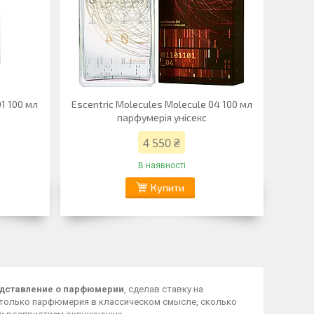
01 100 мл
Escentric Molecules Molecule 04 100 мл
парфумерія унісекс
4 550 ₴
В наявності
Купити
едставление о парфюмерии
, сделав ставку на
 столько парфюмерия в классическом смысле, сколько