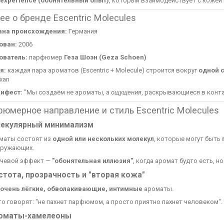
y experience (обонятельный опыт)
, который взаимодействует с кожей
ее о бренде Escentric Molecules
ана происхождения:
Германия
ован:
2006
ователь:
парфюмер
Геза Шоэн (Geza Schoen)
я:
каждая пара ароматов (Escentric + Molecule) строится вокруг
одной 
xan
ифест:
"Мы создаём не ароматы, а
ощущения
, раскрывающиеся в конта
юмерное направление и стиль Escentric Molecules
екулярный минимализм
маты состоят из
одной или нескольких молекул
, которые могут быть
кружающих.
чевой эффект —
"обонятельная иллюзия"
, когда аромат будто есть, н
стота, прозрачность и "вторая кожа"
очень лёгкие, обволакивающие, интимные
ароматы.
о говорят: "не пахнет парфюмом, а просто приятно пахнет человеком".
оматы-хамелеоны