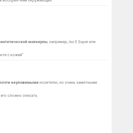
 и восприятием окружающих.
синтетической молекулы
, например, Iso E Super или
кте с кожей"
почти неуловимыми
носителю, но очень заметными
о его сложно описать.