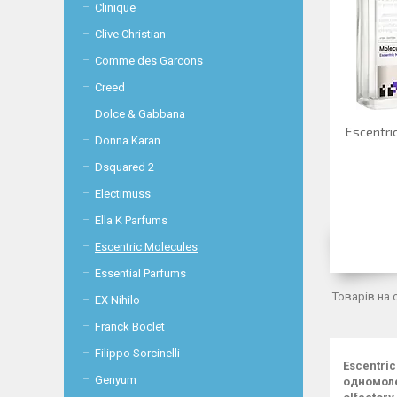
Clinique
Clive Christian
Comme des Garcons
Creed
Dolce & Gabbana
Escentri
Donna Karan
Dsquared 2
Electimuss
Ella K Parfums
Escentric Molecules
Essential Parfums
EX Nihilo
Franck Boclet
Filippo Sorcinelli
Escentri
Genyum
одномол