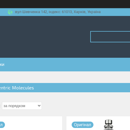
вул Шевченка 142, iндекс: 61013, Харків, Україна
уки
entric Molecules
ал
Оригiнал