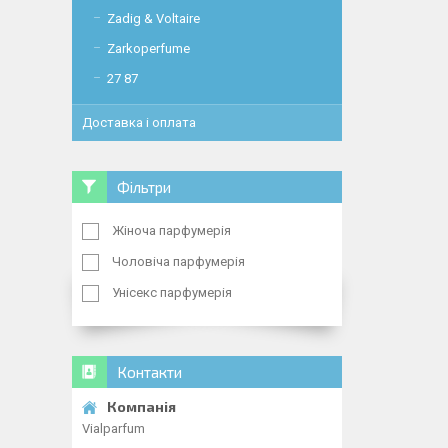
Zadig & Voltaire
Zarkoperfume
27 87
Доставка і оплата
Фільтри
Жіноча парфумерія
Чоловіча парфумерія
Унісекс парфумерія
Контакти
Vialparfum