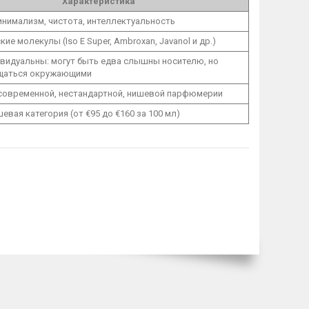
Характеристика
нимализм, чистота, интеллектуальность
ие молекулы (Iso E Super, Ambroxan, Javanol и др.)
видуальны: могут быть едва слышны носителю, но
щаться окружающими
современной, нестандартной, нишевой парфюмерии
евая категория (от €95 до €160 за 100 мл)