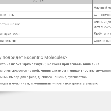
Аспект
Научный ми
вные ноты
Синтетическ
Очень инди
кость и шлейф
долго ощу
ая аудитория
Любители 
ой сегмент
Средне-ниш
у подойдёт Escentric Molecules?
 кто
не любит "ярко пахнуть", но хочет притягивать внимание
 кто интересуется
наукой, минимализмом и уникальностью звучания
ичный выбор для офиса, дневного ношения, путешествий
ходит и
мужчинам, и женщинам
— почти все ароматы унисекс