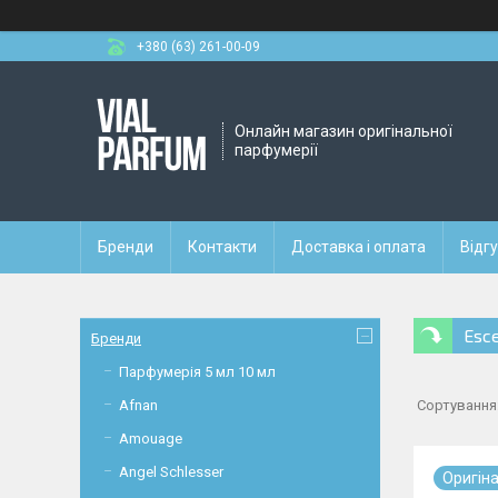
+380 (63) 261-00-09
Онлайн магазин оригінальної
парфумерії
Бренди
Контакти
Доставка і оплата
Відг
Esc
Бренди
Парфумерія 5 мл 10 мл
Afnan
Amouage
Angel Schlesser
Оригiн