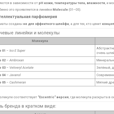
яются в зависимости от
pH кожи, температуры тела, влажности
, и м
бенно это проявляется в линейке
Molecule
(01–05).
теллектуальная парфюмерия
маты созданы
не для эффектного шлейфа
, а для тех, кто ценит
концеп
чевые линейки и молекулы
Молекула
Абстрактны
e 01
–
Iso E Super
очень шле
e 02
–
Ambroxan
Минерально
e 03
–
Vetiveryl Acetate
Зелёный, д
e 04
–
Javanol
Современн
e 05
–
Cashmeran
Мягкий др
олекуле соответствует
"Escentric" версия
, где молекула раскрыта в ок
ль бренда в кратком виде: