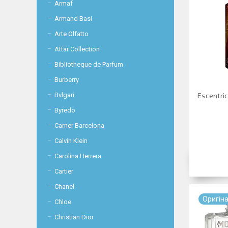
Armaf
Armand Basi
Arte Olfatto
Attar Collection
Bibliotheque de Parfum
Burberry
Bvlgari
Escentric
Byredo
Carner Barcelona
Calvin Klein
Carolina Herrera
Cartier
Chanel
Оригiн
Chloe
Christian Dior