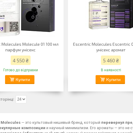
c Molecules Molecule 01 100 мл
Escentric Molecules Escentric 
парфум унісекс
унісекс аромат
4 550 ₴
5 460 ₴
Готово до відправки
В наявності
Купити
Купити
c Molecules
— это культовый нишевый бренд, который
перевернул пр
екулярные композиции
и научный минимализм. Его ароматы — это не