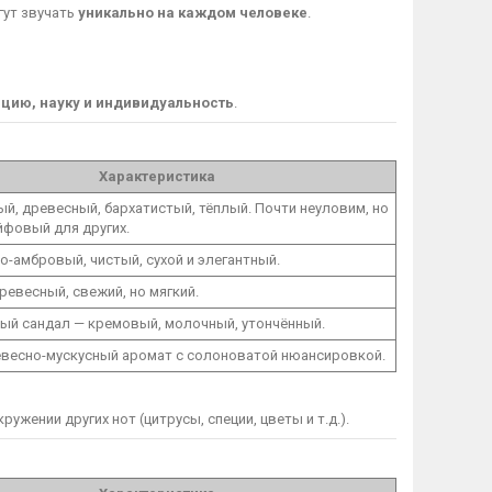
огут звучать
уникально на каждом человеке
.
цию, науку и индивидуальность
.
Характеристика
й, древесный, бархатистый, тёплый. Почти неуловим, но
йфовый для других.
-амбровый, чистый, сухой и элегантный.
ревесный, свежий, но мягкий.
ый сандал — кремовый, молочный, утончённый.
евесно-мускусный аромат с солоноватой нюансировкой.
ружении других нот (цитрусы, специи, цветы и т.д.).