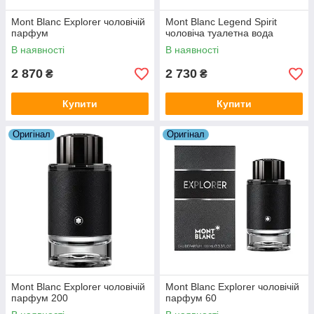
Mont Blanc Explorer чоловічій
Mont Blanc Legend Spirit
парфум
чоловіча туалетна вода
В наявності
В наявності
2 870
2 730
₴
₴
Купити
Купити
Оригiнал
Оригiнал
Mont Blanc Explorer чоловічій
Mont Blanc Explorer чоловічій
парфум 200
парфум 60