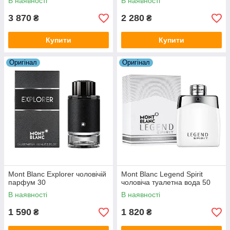
В наявності
В наявності
3 870
2 280
₴
₴
Купити
Купити
Оригiнал
Оригiнал
Mont Blanc Explorer чоловічій
Mont Blanc Legend Spirit
парфум 30
чоловіча туалетна вода 50
В наявності
В наявності
1 590
1 820
₴
₴