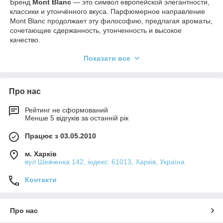
Бренд
Mont Blanc
— это символ европейской элегантности,
классики и утончённого вкуса. Парфюмерное направление
Mont Blanc продолжает эту философию, предлагая ароматы,
сочетающие сдержанность, утонченность и высокое
качество.
🌟 Парфюмерное направление и стиль
Показати все
бренда
Mont Blanc
🧭 Общая концепция:
Про нас
Классический люкс
— ароматы Mont Blanc часто
Рейтинг не сформований
отсылают к идеалам джентльменства и утончённой
Менше 5 відгуків за останній рік
женственности.
Стиль "business elegant"
— идеально подходят
Працює з 03.05.2010
для офиса, деловых встреч и повседневной носки.
м. Харків
Фокус на сбалансированных композициях
—
вул Шевченка 142, iндекс: 61013, Харків, Україна
бренд избегает излишней экстравагантности, отдавая
предпочтение гармоничным нотам.
Контакти
Доступная парфюмерная роскошь
— нишевая
направленность с люксовым обликом, но без
чрезмерной вычурности.
Про нас