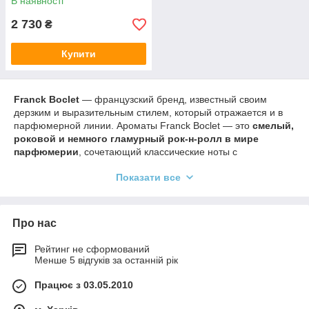
В наявності
2 730
₴
Купити
Franck Boclet
— французский бренд, известный своим
дерзким и выразительным стилем, который отражается и в
парфюмерной линии. Ароматы Franck Boclet — это
смелый,
роковой и немного гламурный рок-н-ролл в мире
парфюмерии
, сочетающий классические ноты с
современными, иногда даже экспериментальными
Показати все
акцентами.
🎸 Общая концепция и стиль Franck
Boclet
Про нас
Страна:
Франция
Рейтинг не сформований
Менше 5 відгуків за останній рік
Стиль:
рок-стилистика, гламур, сексуальность,
экспрессия
Працює з 03.05.2010
Образ:
городская энергия, ночная жизнь, свобода
самовыражения