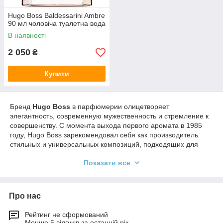
Hugo Boss Baldessarini Ambre
90 мл чоловіча туалетна вода
В наявності
2 050
₴
Купити
Бренд
Hugo Boss
в парфюмерии олицетворяет
элегантность, современную мужественность и стремление к
совершенству. С момента выхода первого аромата в 1985
году, Hugo Boss зарекомендовал себя как производитель
стильных и универсальных композиций, подходящих для
различных ситуаций и настроений.
Показати все
🎨 Парфюмерное направление и стиль
1.
Современная классика
Про нас
Ароматы Hugo Boss часто сочетают в себе традиционные
элементы с современными акцентами. Например,
Boss
Рейтинг не сформований
Менше 5 відгуків за останній рік