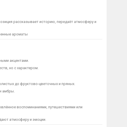
озиция рассказывает историю, передаёт атмосферу и
еменные ароматы
вными акцентами.
ств, но с характером.
молистых до фруктово-цветочных и пряных.
и амбры.
новлённое воспоминаниями, путешествиями или
редают атмосферу и эмоции.