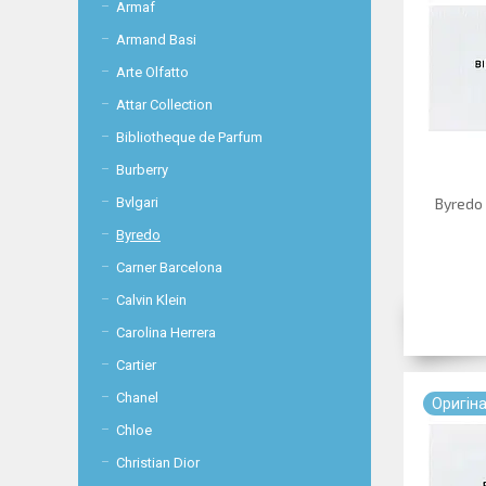
Armaf
Armand Basi
Arte Olfatto
Attar Collection
Bibliotheque de Parfum
Burberry
Bvlgari
Byredo
Byredo
Carner Barcelona
Calvin Klein
Carolina Herrera
Cartier
Chanel
Оригiн
Chloe
Christian Dior