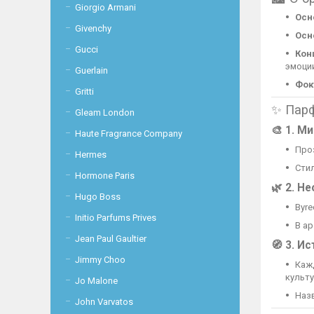
Giorgio Armani
Осн
Givenchy
Осн
Gucci
Кон
эмоци
Guerlain
Фок
Gritti
✨ Парф
Gleam London
🎨 1.
Ми
Haute Fragrance Company
Проз
Hermes
Сти
Hormone Paris
🌿 2.
Не
Hugo Boss
Byre
Initio Parfums Prives
В ар
Jean Paul Gaultier
🧭 3.
Ис
Jimmy Choo
Каж
культу
Jo Malone
Назв
John Varvatos