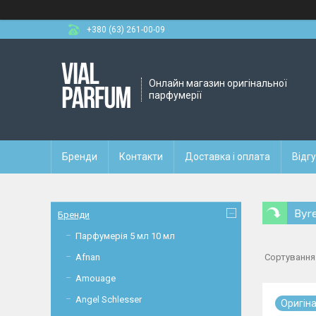
+380 (63) 261-00-09
Онлайн магазин оригінальної
парфумерії
Бренди
Контакти
Доставка і оплата
Відг
Byr
Бренди
Парфумерія 5 мл 10 мл
Afnan
Amouage
Angel Schlesser
Оригiн