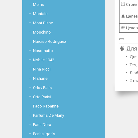
💥 Стой
Memo
Montale
👤 Целев
Mont Blanc
💸 Ценов
Moschino
Narciso Rodriguez
🧠 Для
Nasomatto
Для 
Nobile 1942
Тем,
Nina Ricci
Люб
Nishane
Отл
Orlov Paris
Orto Parisi
Paco Rabanne
Parfums De Marly
Pana Dora
Penhaligon's