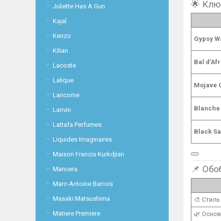
🌟 Клю
Juliette Has A Gun
Kajal
Kenzo
Gypsy W
Kilian
Bal d’Af
Lacoste
Lalique
Mojave 
Lancome
Blanche
Lanvin
Lattafa Perfumes
Black Sa
Liquides Imaginaires
Maison Francis Kurkdjian
📌 Обо
Mancera
Marc-Antoine Barrois
Masaki Matsushima
🎨 Стиль
Matiere Premiere
🌿 Осно