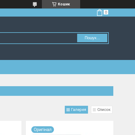
Кошик
Пошук...
Галерея
Список
Оригiнал