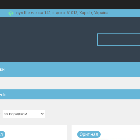
вул Шевченка 142, iндекс: 61013, Харків, Україна
уки
edo
ал
Оригiнал