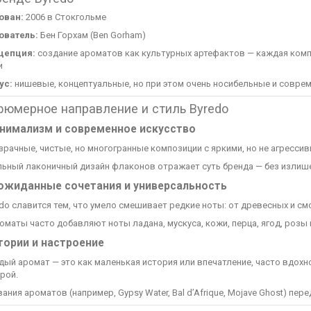
ован:
2006 в Стокгольме
ователь:
Бен Горхам (Ben Gorham)
цепция:
создание ароматов как культурных артефактов — каждая комп
и
ус:
нишевые, концептуальные, но при этом очень носибельные и совр
юмерное направление и стиль Byredo
нимализм и современное искусство
рачные, чистые, но многогранные композиции с яркими, но не агресси
льный лаконичный дизайн флаконов отражает суть бренда — без излише
ожиданные сочетания и универсальность
do славится тем, что умело смешивает редкие ноты: от древесных и с
оматы часто добавляют ноты ладана, мускуса, кожи, перца, ягод, розы 
тории и настроение
дый аромат — это как маленькая история или впечатление, часто вдох
рой.
ания ароматов (например, Gypsy Water, Bal d’Afrique, Mojave Ghost) пе