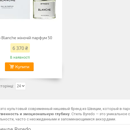
 Blanche жіночій парфум 50
6 370 ₴
В наявності
Купити
это культовый современный нишевый бренд из Швеции, который в па
венность и эмоциональную глубину
. Стиль Byredo — это уникальное
льности, часто с неожиданными и запоминающимися аккордами.
ренде Byredo