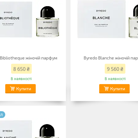
 Bibliotheque жіночій парфум
Byredo Blanche жіночій па
8 650 ₴
9 560 ₴
В наявності
В наявності
Купити
Купити
ал