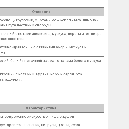
Описание
весно-цитрусовый, с нотами можжевельника, лимона и
агия путешествий и свободы.
лнечный с нотами апельсина, мускуса, нероли и ветивера
кая экзотика.
еточно-древесный с оттенками амбры, мускуса и
жа.
ежий, белый цветочный аромат с нотами белого мускуса
ипровый с нотами шафрана, кожи и бергамота —
 загадочный.
Характеристика
м, современное искусство, ниша с душой
кус, древесина, специи, цитрусы, цветы, кожа