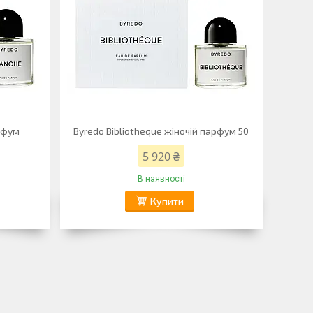
рфум
Byredo Bibliotheque жіночій парфум 50
5 920 ₴
В наявності
Купити