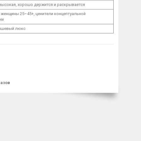
 высокая, хорошо держится и раскрывается
 женщины 25–45+, ценители концептуальной
ии
ишевый люкс
разов