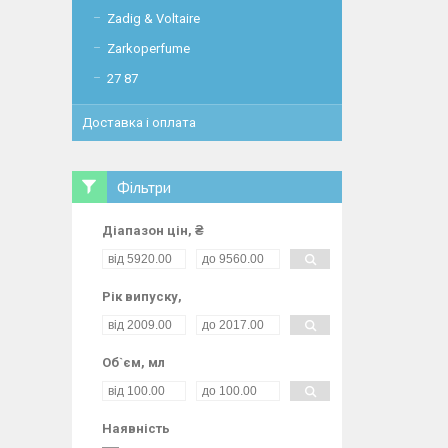
Zadig & Voltaire
Zarkoperfume
27 87
Доставка і оплата
Фільтри
Діапазон цін, ₴
Рік випуску,
Об`єм, мл
Наявність