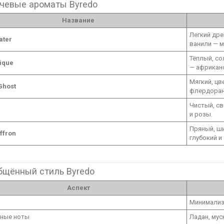
чевые ароматы Byredo
Название
Легкий дре
ater
ванили — м
Тёплый, со
rique
— африканс
Мягкий, цв
Ghost
флердоран
Чистый, св
и розы.
Пряный, ш
ffron
глубокий и
бщённый стиль Byredo
Аспект
Минимализ
вные ноты
Ладан, мус