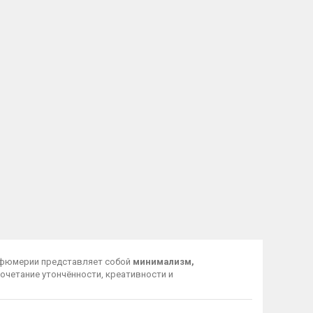
рфюмерии представляет собой
минимализм,
 сочетание утончённости, креативности и