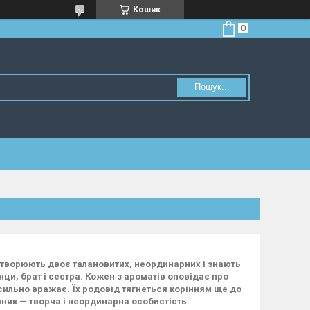
Кошик
Пошук...
створюють двоє талановитих, неординарних і знають
ци, брат і сестра. Кожен з ароматів оповідає про
 сильно вражає. Їх родовід тягнеться корінням ще до
авник — творча і неординарна особистість.