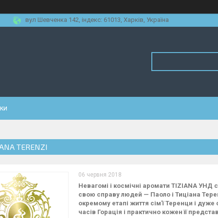
вул Шевченка 142, iндекс: 61013, Харків, Україна
уки
IANA TERENZI
06 червня 2018
Невагомі і космічні аромати TIZIANA УНД 
свою справу людей — Паоло і Тиціана Терен
окремому етапі життя сім'ї Теренци і дуже
часів Горація і практично кожен її предст