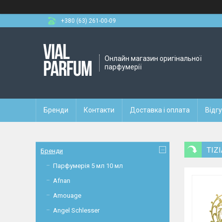
+380 (63) 261-00-09
Онлайн магазин оригінальної
парфумерії
Бренди
Контакти
Доставка і оплата
Відг
TIZ
Бренди
Парфумерія 5 мл 10 мл
Afnan
Amouage
Angel Schlesser