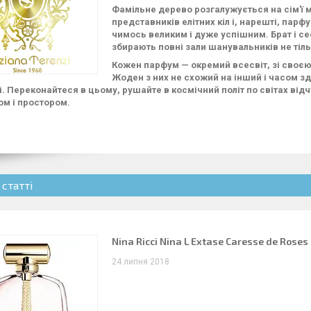
Фамільне дерево розгалужується на сім'ї м
представників елітних кіл і, нарешті, пар
чимось великим і дуже успішним. Брат і се
збирають повні зали шанувальників не тільки
Кожен парфум — окремий всесвіт, зі своєю
Жоден з них не схожий на інший і часом з
. Переконайтеся в цьому, рушайте в космічний політ по світах відч
ом і простором.
 статті
Nina Ricci Nina L Extase Caresse de Roses
24 липня 2018