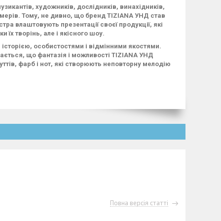
узикантів, художників, дослідників, винахідників,
фумерів. Тому, не дивно, що бренд TIZIANA УНД став
стра влаштовують презентації своєї продукції, які
 їх творінь, але і якісного шоу.
 історією, особистостями і відмінними якостями.
дається, що фантазія і можливості TIZIANA УНД
уттів, фарб і нот, які створюють неповторну мелодію
Повна версія статті