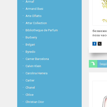
Armaf
Armand Basi
Arte Olfatto
Attar Collection
Bibliotheque de Parfum
безмежні
поза час
Burberry
Bvlgari
Byredo
Carner Barcelona
Інші
Calvin Klein
Carolina Herrera
Cartier
Chanel
Chloe
Christian Dior