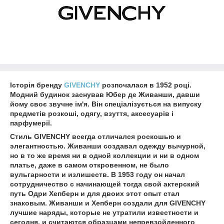
Історія бренду
GIVENCHY
розпочалася в 1952 році.
Модний будинок заснував Юбер де Живанши, давши
йому своє звучне ім'я. Він спеціалізується на випуску
предметів розкоші, одягу, взуття, аксесуарів і
парфумерії.
Стиль GIVENCHY всегда отличался роскошью и
элегантностью. Живанши создавал одежду вычурной,
но в то же время ни в одной коллекции и ни в одном
платье, даже в самом откровенном, не было
вульгарности и излишеств. В 1953 году он начал
сотрудничество с начинающей тогда свой актерский
путь Одри Хепберн и для двоих этот опыт стал
знаковым. Живанши и Хепберн создали для GIVENCHY
лучшие наряды, которые не утратили известности и
сегодня, и считаются образцами непревзойденного