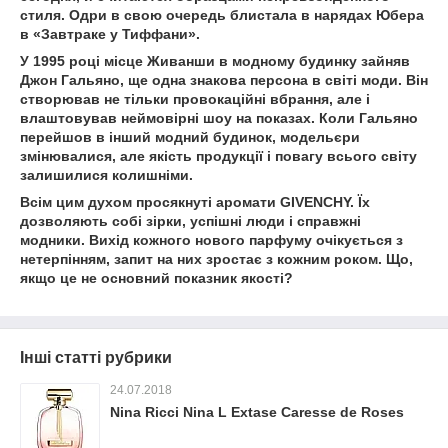
стиля. Одри в свою очередь блистала в нарядах Юбера
в «Завтраке у Тиффани».
У 1995 році місце Живанши в модному будинку зайняв
Джон Гальяно, ще одна знакова персона в світі моди. Він
створював не тільки провокаційні вбрання, але і
влаштовував неймовірні шоу на показах. Коли Гальяно
перейшов в інший модний будинок, модельєри
змінювалися, але якість продукції і повагу всього світу
залишилися колишніми.
Всім цим духом просякнуті аромати GIVENCHY. Їх
дозволяють собі зірки, успішні люди і справжні
модники. Вихід кожного нового парфуму очікується з
нетерпінням, запит на них зростає з кожним роком. Що,
якщо це не основний показник якості?
Інші статті рубрики
24.07.2018
Nina Ricci Nina L Extase Caresse de Roses