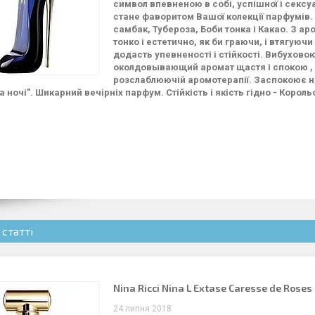
символ впевненою в собі, успішної і сексуа
стане фаворитом Вашої колекції парфумів. А
самбак, Тубероза, Боби тонка і Какао. З а
тонко і естетично, як би граючи, і втягуюч
додасть упевненості і стійкості. Вибухово
околдовывающий аромат щастя і спокою , т
розслаблюючій аромотерапії. Заспокоює не
 ночі". Шикарний вечірніх парфум. Стійкість і якість гідно - Корол
 статті
Nina Ricci Nina L Extase Caresse de Roses
24 липня 2018