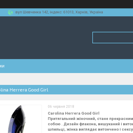
вул Шевченка 142, iндекс: 61013, Харків, Україна
уки
lina Herrera Good Girl
06 червня 2018
Carolina Herrera Good Girl
Притягальний жіночний, стане прекрасним
собою . Дизайн флакона, вишуканий і витон
шпильці, жінка виглядає витончено і сексу