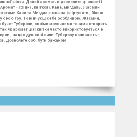
льної жінки. Даний аромат, підкреслить ці якості і
ромат - східні , квіткові. Кава, мигдаль, Жасмин
роматами Кави та Мигдалю можна фліртувати , більш
и у свою гру. Ти відчуєш себе особливою. Жасмин,
ю букет Туберози, своїми молочними тонами створить
ак як аромат цієї квітки часто використовується в
рви , надає душевні сили. Туберозу називають -
ьов. Дозвольте собі бути бажаною.