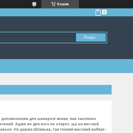
Кошик
Пошук...
 доповненням для шикарної жінки, яка захоплює
чений. Адже не для кого не секрет, що на високій
ально. Не дарма Шпилька, так тонкий високий каблук -