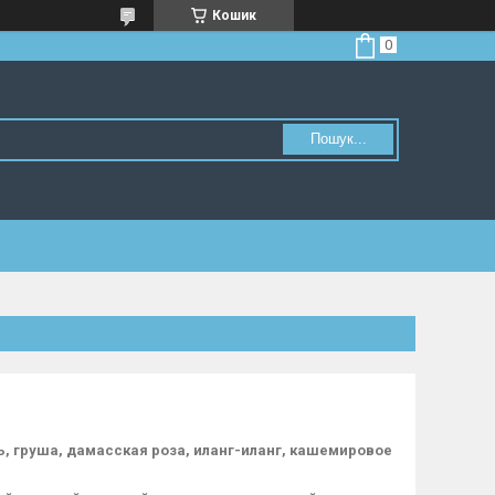
Кошик
Пошук...
ль, груша, дамасская роза, иланг-иланг, кашемировое