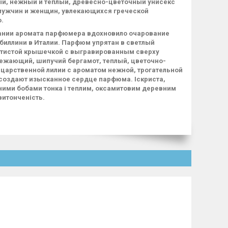
й, нежный и теплый, древесно-цветочный унисекс
мужчин и женщин, увлекающихся греческой
.
чании аромата парфюмера вдохновило очарование
биллини в Италии. Парфюм упрятан в светлый
отистой крышечкой с выгравированным сверху
вежающий, шипучий бергамот, теплый, цветочно-
 царственной лилии с ароматом нежной, трогательной
 создают изысканное сердце парфюма. Іскриста,
мними бобами тонка і теплим, оксамитовим деревним
витонченість.