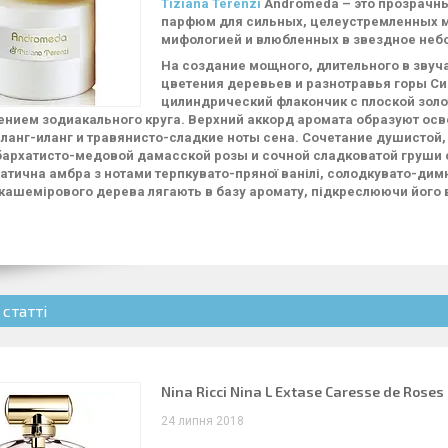
Tiziana Terenzi
Andromeda – это прозрачны
парфюм для сильных, целеустремленных 
мифологией и влюбленных в звездное небо
На создание мощного, длительного в зву
цветения деревьев и разнотравья горы Си
цилиндрический флакончик с плоской зол
нием зодиакального круга. Верхний аккорд аромата образуют ос
ланг-иланг и травянисто-сладкие ноты сена. Сочетание душистой,
бархатисто-медовой дамасской розы и сочной сладковатой груши
атична амбра з нотами терпкувато-пряної ванілі, солодкувато-ди
кашемірового дерева лягають в базу аромату, підкреслюючи його 
 статті
Nina Ricci Nina L Extase Caresse de Roses
24 липня 2018