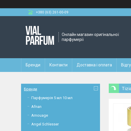
+380 (63) 261-00-09
Онлайн магазин оригінальної
парфумерії
Бренди
Контакти
Доставка і оплата
Відг
Tiz
Бренди
Парфумерія 5 мл 10 мл
Afnan
Amouage
Angel Schlesser