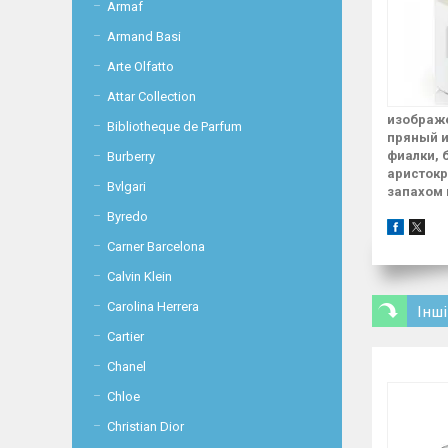
Armaf
Armand Basi
Arte Olfatto
Attar Collection
изображе
Bibliotheque de Parfum
пряный и
фиалки, 
Burberry
аристокр
Bvlgari
запахом 
Byredo
Carner Barcelona
Calvin Klein
Carolina Herrera
Інші
Cartier
Chanel
Chloe
Christian Dior