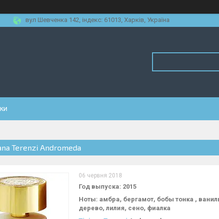
вул Шевченка 142, iндекс: 61013, Харків, Україна
уки
iana Terenzi Andromeda
06 червня 2018
Год выпуска: 2015
Ноты: амбра, бергамот, бобы тонка , вани
дерево, лилия, сено, фиалка