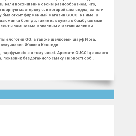
ызывали восхищение своим разнообразием, что,
л шорную мастерскую, в которой шил седла, сапоги
ду был откыт фирменный магазин GUCCI в Риме. В
изюминки бренда, такие как сумка с бамбуковыми
х лент и замшевые мокасины с металическими
тый логотип GG, а так же шелковый шарф Flora,
 разлучалась Жаклин Кеннеди.
 парфумерією в тому числі. Аромати GUCCI це золото
 показник бездоганного смаку і вірності собі.