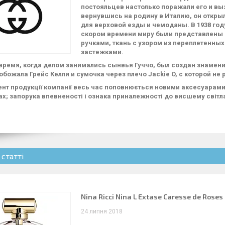
постояльцев настолько поражали его и в
вернувшись на родину в Италию, он откры
для верховой езды и чемоданы. В 1938 го
скором времени миру были представлены 
ручками, ткань с узором из переплетенны
застежками.
 время, когда делом занимались сынвья Гуччо, был создан знамени
обожала Грейс Келли и сумочка через плечо Jackie O, с которой не
нт продукції компанії весь час поповнюється новими аксесуарами,
ах; запорука впевненості і ознака приналежності до висшему світла,
 статті
Nina Ricci Nina L Extase Caresse de Roses
24 липня 2018