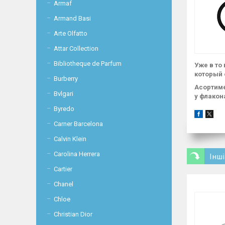
Armaf
Armand Basi
Arte Olfatto
Attar Collection
Bibliotheque de Parfum
Уже в то
который 
Burberry
Асортиме
Bvlgari
у флакон
Byredo
Carner Barcelona
Calvin Klein
Carolina Herrera
Інші
Cartier
Chanel
Chloe
Christian Dior