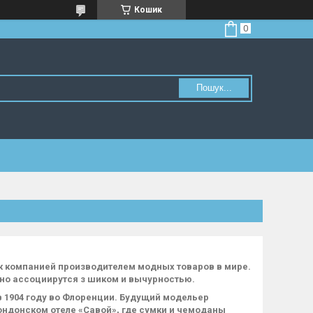
Кошик
Пошук...
ж компанией производителем модных товаров в мире.
нно ассоциирутся з шиком и вычурностью.
в 1904 году во Флоренции. Будущий модельер
ондонском отеле «Савой», где сумки и чемоданы