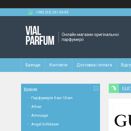
+380 (63) 261-00-09
Онлайн магазин оригінальної
парфумерії
Бренди
Контакти
Доставка і оплата
Відг
GUC
Бренди
Парфумерія 5 мл 10 мл
Afnan
Amouage
Angel Schlesser