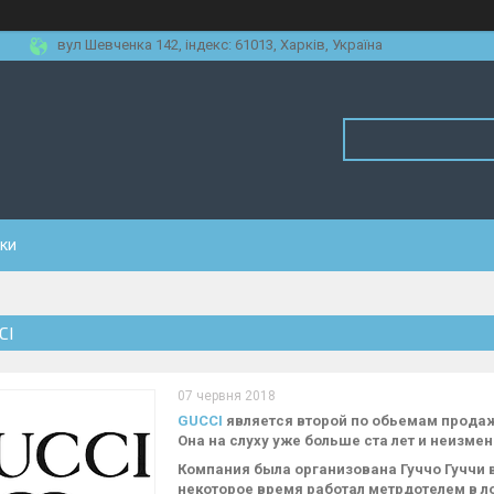
вул Шевченка 142, iндекс: 61013, Харків, Україна
уки
CI
07 червня 2018
GUCCI
является второй по обьемам прода
Она на слуху уже больше ста лет и неизме
Компания была организована Гуччо Гуччи 
некоторое время работал метрдотелем в л