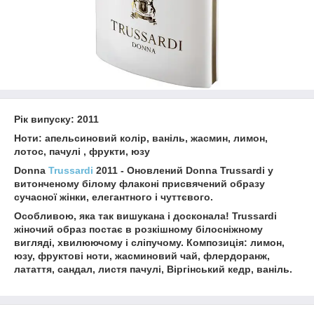
Рік випуску: 2011
Ноти: апельсиновий колір, ваніль, жасмин, лимон,
лотос, пачулі , фрукти, юзу
Donna
Trussardi
2011 - Оновлений Donna Trussardi у
витонченому білому флаконі присвячений образу
сучасної жінки, елегантного і чуттєвого.
Особливою, яка так вишукана і досконала! Trussardi
жіночий образ постає в розкішному білосніжному
вигляді, хвилюючому і сліпучому. Композиція: лимон,
юзу, фруктові ноти, жасминовий чай, флердоранж,
латаття, сандал, листя пачулі, Віргінський кедр, ваніль.