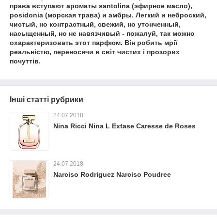
права вступают ароматы santolina (эфирное масло),
posidonia (морская трава) и амбры. Легкий и неброский,
чистый, но контрастный, свежий, но утонченный,
насыщенный, но не навязчивый - пожалуй, так можно
охарактеризовать этот парфюм. Він робить мрії
реальністю, переносячи в світ чистих і прозорих
почуттів.
Інші статті рубрики
24.07.2018
Nina Ricci Nina L Extase Caresse de Roses
24.07.2018
Narciso Rodriguez Narciso Poudree