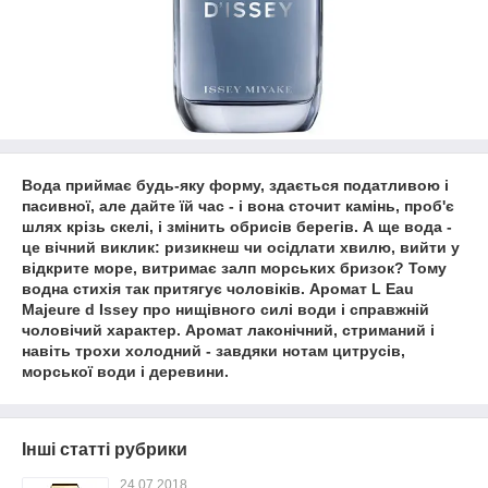
Вода приймає будь-яку форму, здається податливою і
пасивної, але дайте їй час - і вона сточит камінь, проб'є
шлях крізь скелі, і змінить обрисів берегів. А ще вода -
це вічний виклик: ризикнеш чи осідлати хвилю, вийти у
відкрите море, витримає залп морських бризок? Тому
водна стихія так притягує чоловіків. Аромат L Eau
Majeure d Issey про нищівного силі води і справжній
чоловічий характер. Аромат лаконічний, стриманий і
навіть трохи холодний - завдяки нотам цитрусів,
морської води і деревини.
Інші статті рубрики
24.07.2018