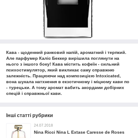
Кава - щоденний ранковий напій, ароматний і терпкий.
Але парфумер Каліс Беккер вирішила поглянути на
нього з іншого боку! Кава містить кофеїн - сильний
психостимулятор, який викликає саму справжню
залежність. Працюючи над композицією Intoxicated,
вона шукала натхнення в екзотичному і міцному кави по
- турецьки. А тому аромат вабить акордами добірних
спецій і справжньої кави.
Інші статті рубрики
24.07.2018
Nina Ricci Nina L Extase Caresse de Roses