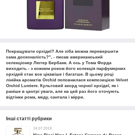
Покращувати орхідеї? Але хіба можна перевершити
сама досконалість?", - писав американський
селекціонер Лютер Бербанк. А ось у Тома Форда
виходить - з кожним роком його колекція парфумерних
орхідей стає все цікавіше і багатше. В цьому році
лінійка ароматів Orchid поповнилася композицією Velvet
Orchid Lumiere. Культовий акорд чорної орхідеї, як і
раніше в центрі уваги, але на цей раз його оточують
відтінки рома, меду, сантала і мірри.
Інші статті рубрики
24.07.2018