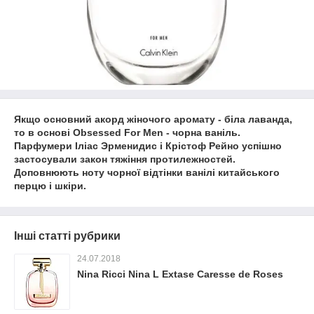
Якщо основний акорд жіночого аромату - біла лаванда,
то в основі Obsessed For Men - чорна ваніль.
Парфумери Іліас Эрменидис і Крістоф Рейно успішно
застосували закон тяжіння протилежностей.
Доповнюють ноту чорної відтінки ванілі китайського
перцю і шкіри.
Інші статті рубрики
24.07.2018
Nina Ricci Nina L Extase Caresse de Roses