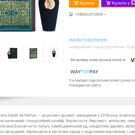
Купити
Купити з
+380632610009
повернення товару протягом 14 дн
У компанії підключені електронні п
покидаючи сайту.
cina Extrait de Parfum — це унісекс-аромат, випущений у 2018 році. Композ
 насичений і спокусливий шлейф. Верхні ноти: бергамот, апельсин, черво
ельсина Базові ноти: пачулі, камбоджійський уд, сандалове дерево, му
ими
акордами, переходячи в квіткове серце з пудровими відтінками, і 