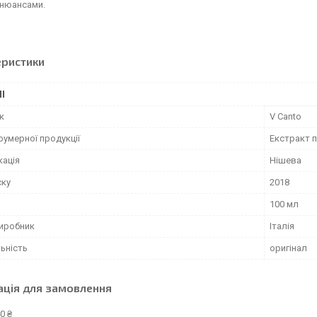
нюансами.
еристики
І
к
V Canto
фумерної продукції
Екстракт 
кація
Нішева
ску
2018
100 мл
виробник
Італія
ьність
оригінал
ація для замовлення
0 ₴