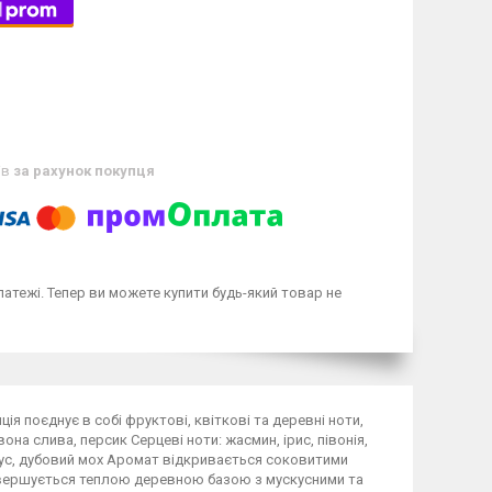
ів
за рахунок покупця
латежі. Тепер ви можете купити будь-який товар не
иція поєднує в собі фруктові, квіткові та деревні ноти,
на слива, персик Серцеві ноти: жасмин, ірис, півонія,
скус, дубовий мох Аромат відкривається соковитими
завершується теплою деревною базою з мускусними та