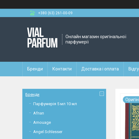
+380 (63) 261-00-09
Онлайн магазин оригінальної
парфумерії
Бренди
Контакти
Доставка і оплата
Відг
Бренди
Оригi
Парфумерія 5 мл 10 мл
Afnan
Amouage
Angel Schlesser