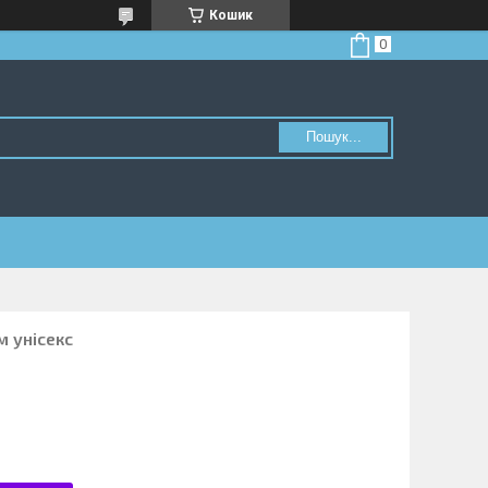
Кошик
Пошук...
м унісекс