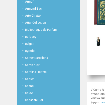
Armaf
Armand Basi
Arte Olfatto
Attar Collection
Bibliotheque de Parfum
Burberry
Bvlgari
Byredo
Carner Barcelona
Calvin Klein
Carolina Herrera
Cartier
Chanel
V Canto Ri
Chloe
створюючи
квітка ап
Christian Dior
фрукто
в