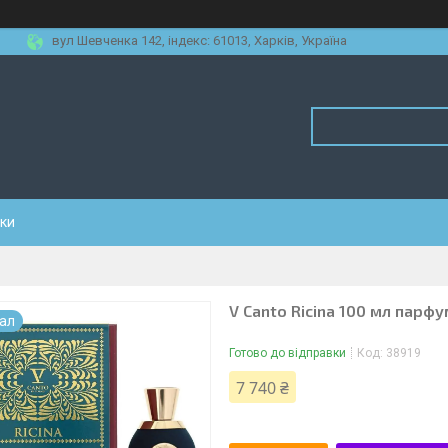
вул Шевченка 142, iндекс: 61013, Харків, Україна
уки
V Canto Ricina 100 мл парфу
нал
Готово до відправки
Код:
38919
7 740 ₴