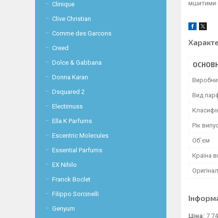
мшитими 
Clinique
Clive Christian
Comme des Garcons
Характ
Creed
Dolce & Gabbana
ОСНОВН
Donna Karan
Виробни
Dsquared 2
Вид пар
Electimuss
Класифі
Ella K Parfums
Рік випу
Escentric Molecules
Об`єм
Essential Parfums
Країна 
EX Nihilo
Оригінал
Franck Boclet
Filippo Sorcinelli
Інформ
Genyum
Ціна:
7 74