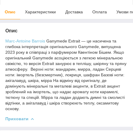
Опис
Характеристики
Доставка
Оплата
Умови п
Опис
Marc-Antoine Barrois
Ganymede Extrait — це насичена та
глибока інтерпретація оригінального Ganymede, випущена
2023 року в співпраці з парфумером Квентіном Бішем. Якщо
оригінальний Ganymede асоціюється з легкою мінеральною
свіжістю, то версія Extrait занурює в теплішу, шкіряну та пряну
атмосферу. Верхні ноти: мандарин, мирра, ладан Серцеві
ноти: імортель (безсмертник), локриця, шафран Базові ноти:
акігалавуд, шкіра, мірра На відміну від оригіналу, де
домінують мінеральні та металеві акценти, в Extrait акцент
зроблений на імортель, що надає аромату ноти карамелі,
тютюну та спецій. Мірра та ладан додають димні та смолисті
відтінки, а акігалавуд і шкіра створюють теплу, оксамитову
основу.
Приховати