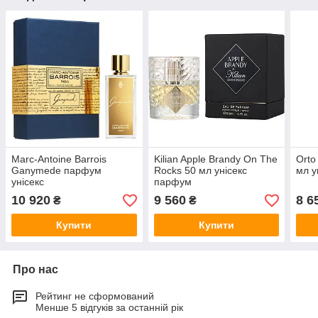
Marc-Antoine Barrois
Kilian Apple Brandy On The
Orto
Ganymede парфум
Rocks 50 мл унісекс
мл у
унісекс
парфум
10 920
9 560
8 6
₴
₴
Купити
Купити
Про нас
Рейтинг не сформований
Менше 5 відгуків за останній рік