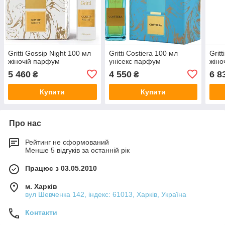
Gritti Gossip Night 100 мл
Gritti Costiera 100 мл
Grit
жіночій парфум
унісекс парфум
жіно
5 460
4 550
6 8
₴
₴
Купити
Купити
Про нас
Рейтинг не сформований
Менше 5 відгуків за останній рік
Працює з 03.05.2010
м. Харків
вул Шевченка 142, iндекс: 61013, Харків, Україна
Контакти