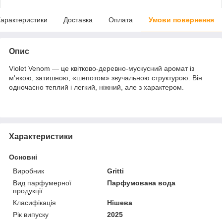
арактеристики
Доставка
Оплата
Умови повернення
Опис
Violet Venom — це квітково-деревно-мускусний аромат із
м'якою, затишною, «шепотом» звучальною структурою. Він
одночасно теплий і легкий, ніжний, але з характером.
Характеристики
Основні
Виробник
Gritti
Вид парфумерної
Парфумована вода
продукції
Класифікація
Нішева
Рік випуску
2025