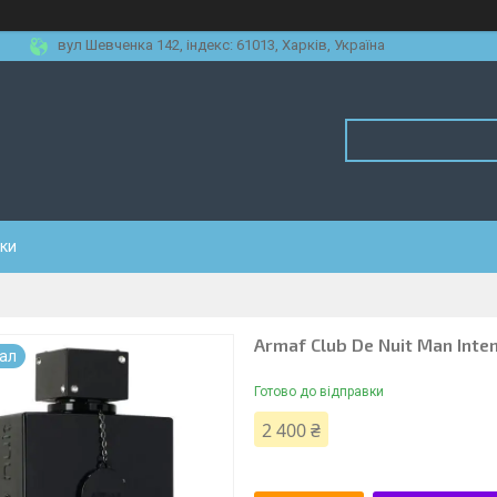
вул Шевченка 142, iндекс: 61013, Харків, Україна
уки
Armaf Club De Nuit Man Inte
нал
Готово до відправки
2 400 ₴