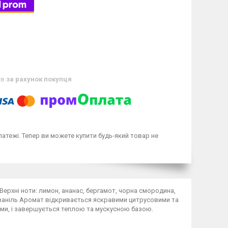
ів
за рахунок покупця
латежі. Тепер ви можете купити будь-який товар не
 Верхні ноти: лимон, ананас, бергамот, чорна смородина,
і, ваніль Аромат відкривається яскравими цитрусовими та
ми, і завершується теплою та мускусною базою.