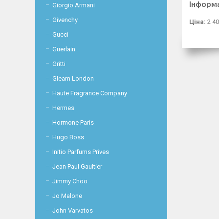
Інформ
Giorgio Armani
Givenchy
Ціна:
2 40
Gucci
Guerlain
Gritti
Gleam London
Haute Fragrance Company
Hermes
Hormone Paris
Hugo Boss
Initio Parfums Prives
Jean Paul Gaultier
Jimmy Choo
Jo Malone
John Varvatos