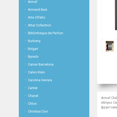
Armaf
Armand Basi
Arte Olfatto
Attar Collection
Bibliotheque de Parfum
Burberry
Bvlgari
Byredo
Carner Barcelona
Calvin Klein
Carolina Herrera
Cartier
Chanel
Armaf Clu
яблуко Се
Chloe
фруктовим
Christian Dior