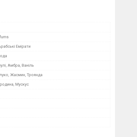
rfums
Арабські Емірати
вода
улі, Амбра, Ваніль
луко, Жасмин, Троянда
родина, Мускус