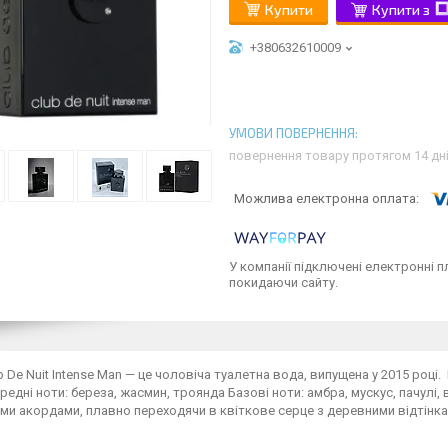
Купити
Купити з
+380632610009
повернення товару протягом 14 дн
У компанії підключені електронні п
покидаючи сайту.
b De Nuit Intense Man — це чоловіча туалетна вода, випущена у 2015 році.
редні ноти: береза, жасмин, троянда Базові ноти: амбра, мускус, пачул
и акордами, плавно переходячи в квіткове серце з деревними відтінка