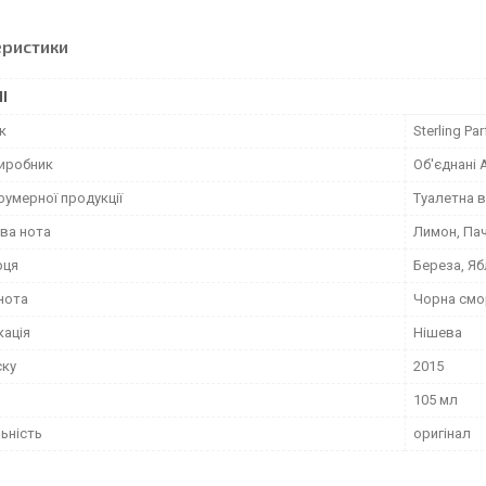
еристики
І
к
Sterling Pa
виробник
Об'єднані 
фумерної продукції
Туалетна 
ва нота
Лимон, Пач
рця
Береза, Яб
нота
Чорна смо
кація
Нішева
ску
2015
105 мл
ьність
оригінал