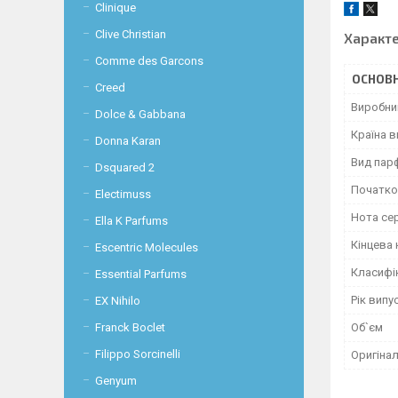
Clinique
Clive Christian
Характ
Comme des Garcons
ОСНОВН
Creed
Виробни
Dolce & Gabbana
Країна 
Donna Karan
Вид пар
Dsquared 2
Початко
Electimuss
Нота се
Ella K Parfums
Кінцева 
Escentric Molecules
Класифі
Essential Parfums
Рік випу
EX Nihilo
Об`єм
Franck Boclet
Filippo Sorcinelli
Оригінал
Genyum