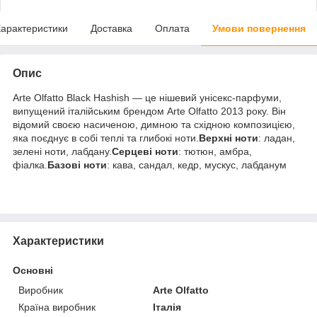
арактеристики
Доставка
Оплата
Умови повернення
Опис
Arte Olfatto Black Hashish — це нішевий унісекс-парфуми,
випущений італійським брендом Arte Olfatto 2013 року. Він
відомий своєю насиченою, димною та східною композицією,
яка поєднує в собі теплі та глибокі ноти.
Верхні ноти
: ладан,
зелені ноти, лабдану.
Серцеві ноти
: тютюн, амбра,
фіалка.
Базові ноти
: кава, сандал, кедр, мускус, лабданум
Характеристики
Основні
Виробник
Arte Olfatto
Країна виробник
Італія