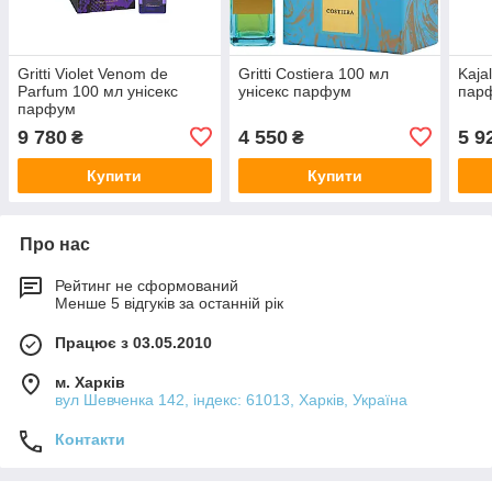
Gritti Violet Venom de
Gritti Costiera 100 мл
Kaja
Parfum 100 мл унісекс
унісекс парфум
пар
парфум
9 780
4 550
5 9
₴
₴
Купити
Купити
Про нас
Рейтинг не сформований
Менше 5 відгуків за останній рік
Працює з 03.05.2010
м. Харків
вул Шевченка 142, iндекс: 61013, Харків, Україна
Контакти