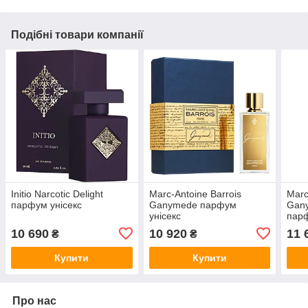
Подібні товари компанії
Initio Narcotic Delight
Marc-Antoine Barrois
Marc
парфум унісекс
Ganymede парфум
Gany
унісекс
парф
10 690
10 920
11 
₴
₴
Купити
Купити
Про нас