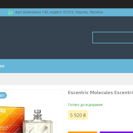
вул Шевченка 142, iндекс: 61013, Харків, Україна
уки
Escentric Molecules Escentr
нал
Готово до відправки
5 920 ₴