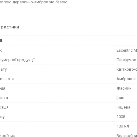
 теплою деревинно-амбровою базою.
еристики
І
к
Escentric 
фумерної продукції
Парфумов
мату
Квітково-с
ва нота
Амброкса
рця
Жасмин
нота
Ірис
кація
Нішева
ску
2008
100 мл
виробник
Великобри