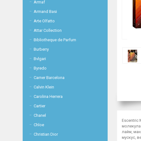
Armaf
Armand Basi
Arte Olfatto
Attar Collection
Bibliotheque de Parfum
Burberry
Bvlgari
Byredo
Carner Barcelona
Calvin Klein
Carolina Herrera
Cartier
Chanel
Escentric
Chloe
молекула 
лайм, ман
Christian Dior
мускус, в