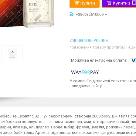
Купити
Купити з
+380632610009
повернення товару протягом 14 дн
У компанії підключені електронні п
покидаючи сайту.
 Molecules Escentric 02 — унісекс-парфум, створені 2008 року. Він являє 
амброксан поєднується з іншими компонентами, створюючи свіжий, чист
дарин, ялівець, альдудлер Серце: імбир, фрезія, шавлія, рожевий перець
етивер, боби тонка Аромат відкривається яскравими цитрусовими нотами