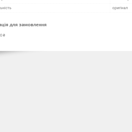
ьність
оригінал
ація для замовлення
0 ₴