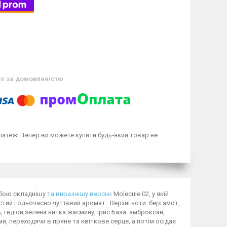
ів
за домовленістю
латежі. Тепер ви можете купити будь-який товар не
собою складнішу
та виразнішу версію
Molecule 02, у якій
ий і одночасно чуттєвий аромат. Верхні ноти: бергамот,
, гедіон,зелена нитка жасмину, ірис База: амброксан,
, переходячи в пряне та квіткове серце, а потім осідає