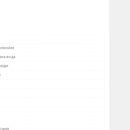
Molecules
ана вода
хідні
н
танія