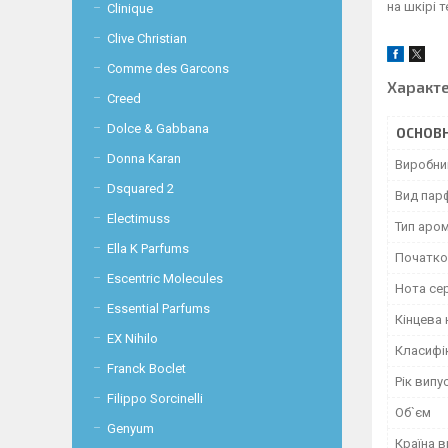
на шкірі
Clinique
Clive Christian
Comme des Garcons
Характ
Creed
Dolce & Gabbana
ОСНОВН
Donna Karan
Виробни
Dsquared 2
Вид пар
Electimuss
Тип аро
Ella K Parfums
Початко
Escentric Molecules
Нота се
Essential Parfums
Кінцева 
EX Nihilo
Класифі
Franck Boclet
Рік випу
Filippo Sorcinelli
Об`єм
Genyum
Країна 