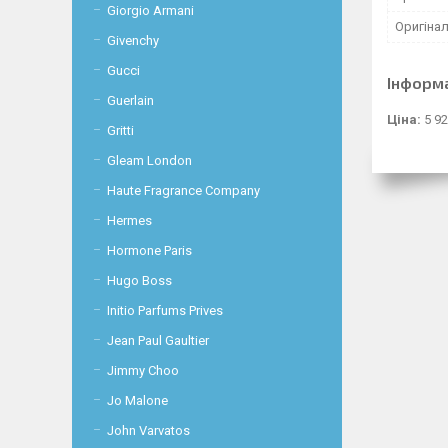
Giorgio Armani
Оригінал
Givenchy
Gucci
Інформ
Guerlain
Ціна:
5 92
Gritti
Gleam London
Haute Fragrance Company
Hermes
Hormone Paris
Hugo Boss
Initio Parfums Prives
Jean Paul Gaultier
Jimmy Choo
Jo Malone
John Varvatos