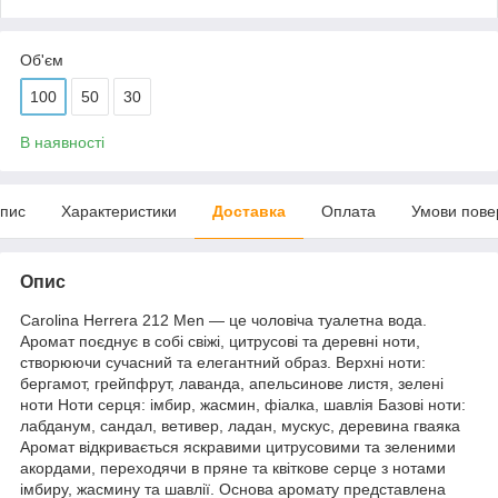
Об'єм
100
50
30
В наявності
пис
Характеристики
Доставка
Оплата
Умови пове
Опис
Carolina Herrera 212 Men — це чоловіча туалетна вода.
Аромат поєднує в собі свіжі, цитрусові та деревні ноти,
створюючи сучасний та елегантний образ. Верхні ноти:
бергамот, грейпфрут, лаванда, апельсинове листя, зелені
ноти Ноти серця: імбир, жасмин, фіалка, шавлія Базові ноти:
лабданум, сандал, ветивер, ладан, мускус, деревина гваяка
Аромат відкривається яскравими цитрусовими та зеленими
акордами, переходячи в пряне та квіткове серце з нотами
імбиру, жасмину та шавлії. Основа аромату представлена