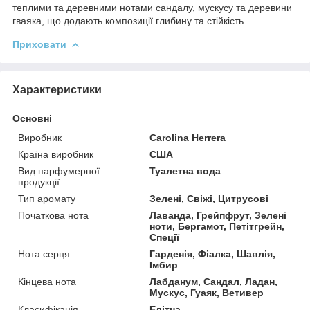
теплими та деревними нотами сандалу, мускусу та деревини
гваяка, що додають композиції глибину та стійкість.
Приховати
Характеристики
Основні
Виробник
Carolina Herrera
Країна виробник
США
Вид парфумерної
Туалетна вода
продукції
Тип аромату
Зелені, Свіжі, Цитрусові
Початкова нота
Лаванда, Грейпфрут, Зелені
ноти, Бергамот, Петітгрейн,
Спеції
Нота серця
Гарденія, Фіалка, Шавлія,
Імбир
Кінцева нота
Лабданум, Сандал, Ладан,
Мускус, Гуаяк, Ветивер
Класифікація
Елітна