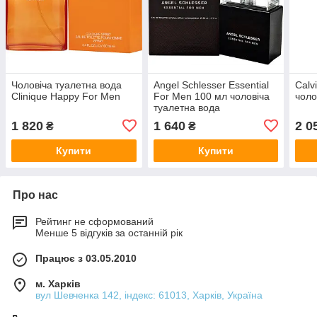
Чоловіча туалетна вода
Angel Schlesser Essential
Calv
Clinique Happy For Men
For Men 100 мл чоловіча
чоло
туалетна вода
1 820
1 640
2 0
₴
₴
Купити
Купити
Про нас
Рейтинг не сформований
Менше 5 відгуків за останній рік
Працює з 03.05.2010
м. Харків
вул Шевченка 142, iндекс: 61013, Харків, Україна