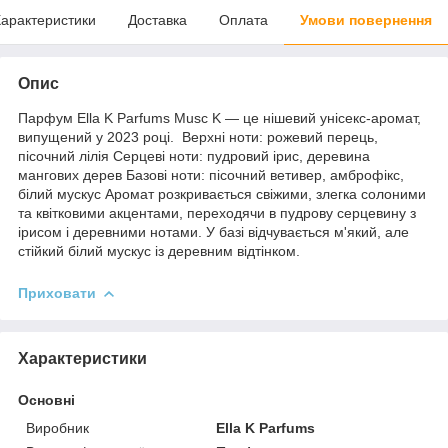
арактеристики
Доставка
Оплата
Умови повернення
Опис
Парфум Ella K Parfums Musc K — це нішевий унісекс-аромат,
випущений у 2023 році. Верхні ноти: рожевий перець,
пісочний лілія Серцеві ноти: пудровий ірис, деревина
мангових дерев Базові ноти: пісочний ветивер, амброфікс,
білий мускус Аромат розкривається свіжими, злегка солоними
та квітковими акцентами, переходячи в пудрову серцевину з
ірисом і деревними нотами. У базі відчувається м'який, але
стійкий білий мускус із деревним відтінком.
Приховати
Характеристики
Основні
Виробник
Ella K Parfums