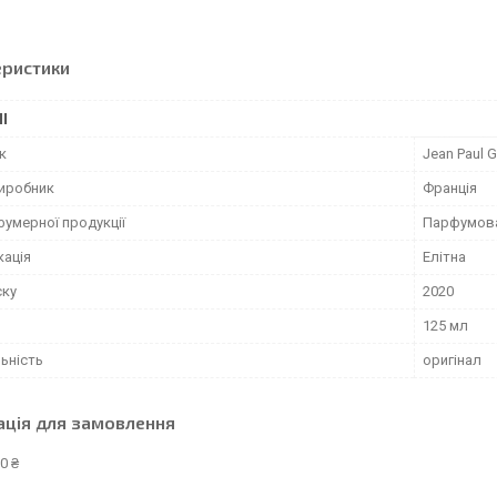
еристики
І
к
Jean Paul G
виробник
Франція
фумерної продукції
Парфумов
кація
Елітна
ску
2020
125 мл
ьність
оригінал
ація для замовлення
0 ₴