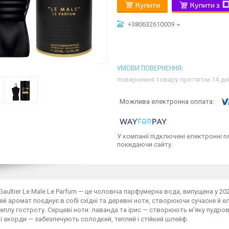
Купити
Купити з
+380632610009
повернення товару протягом 14 дн
У компанії підключені електронні п
покидаючи сайту.
 Gaultier Le Male Le Parfum — це чоловіча парфумерна вода, випущена у 2
Цей аромат поєднує в собі східні та деревні ноти, створюючи сучасне й 
теплу гостроту. Серцеві ноти: лаванда та ірис — створюють м'яку пудрову
і акорди — забезпечують солодкий, теплий і стійкий шлейф.