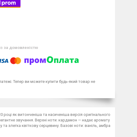
ів
за домовленістю
латежі. Тепер ви можете купити будь-який товар не
020 році як витонченіша та насиченіша версія оригінального
елегантне звучання. Верхні ноти: кардамон — надає аромату
 та злегка квіткову серцевину. Базові ноти: ваніль, амбра