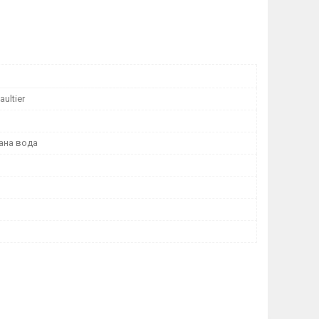
aultier
ана вода