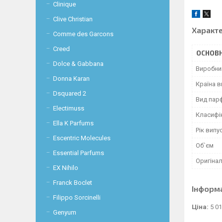
Clinique
Clive Christian
Характ
Comme des Garcons
Creed
ОСНОВН
Dolce & Gabbana
Виробни
Donna Karan
Країна 
Dsquared 2
Вид пар
Electimuss
Класифі
Ella K Parfums
Рік випу
Escentric Molecules
Об`єм
Essential Parfums
Оригінал
EX Nihilo
Franck Boclet
Інформ
Filippo Sorcinelli
Ціна:
5 01
Genyum