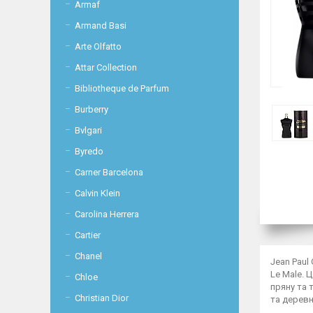
Armaf
Armand Basi
Arte Olfatto
Attar Collection
Bibliotheque de Parfum
Burberry
Bvlgari
Byredo
Carner Barcelona
Calvin Klein
Carolina Herrera
Cartier
Chanel
Jean Paul
Le Male. 
Chloe
пряну та 
Christian Dior
та деревн