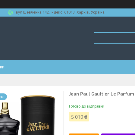
вул Шевченка 142, iндекс: 61013, Харків, Україна
уки
Jean Paul Gaultier Le Parfu
нал
Готово до відправки
5 010 ₴