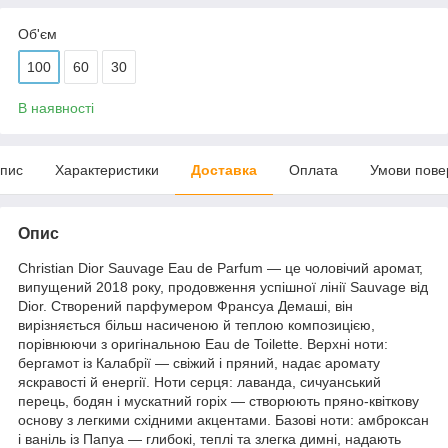
Об'єм
100
60
30
В наявності
пис
Характеристики
Доставка
Оплата
Умови пове
Опис
Christian Dior Sauvage Eau de Parfum — це чоловічий аромат,
випущений 2018 року, продовження успішної лінії Sauvage від
Dior. Створений парфумером Франсуа Демаші, він
вирізняється більш насиченою й теплою композицією,
порівнюючи з оригінальною Eau de Toilette. Верхні ноти:
бергамот із Калабрії — свіжий і пряний, надає аромату
яскравості й енергії. Ноти серця: лаванда, сичуанський
перець, бодян і мускатний горіх — створюють пряно-квіткову
основу з легкими східними акцентами. Базові ноти: амброксан
і ваніль із Папуа — глибокі, теплі та злегка димні, надають