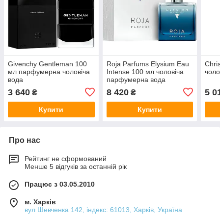
Givenchy Gentleman 100
Roja Parfums Elysium Eau
Chri
мл парфумерна чоловіча
Intense 100 мл чоловіча
чоло
вода
парфумерна вода
3 640
8 420
5 0
₴
₴
Купити
Купити
Про нас
Рейтинг не сформований
Менше 5 відгуків за останній рік
Працює з 03.05.2010
м. Харків
вул Шевченка 142, iндекс: 61013, Харків, Україна