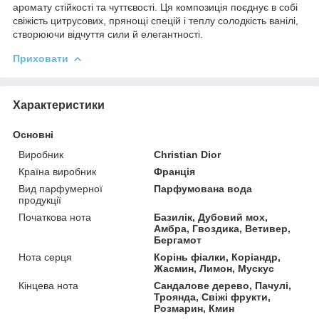
аромату стійкості та чуттєвості. Ця композиція поєднує в собі
свіжість цитрусових, прянощі спецій і теплу солодкість ванілі,
створюючи відчуття сили й елегантності.
Приховати
Характеристики
Основні
Виробник
Christian Dior
Країна виробник
Франція
Вид парфумерної
Парфумована вода
продукції
Початкова нота
Базилік, Дубовий мох,
Амбра, Гвоздика, Ветивер,
Бергамот
Нота серця
Корінь фіалки, Коріандр,
Жасмин, Лимон, Мускус
Кінцева нота
Сандалове дерево, Пачулі,
Троянда, Свіжі фрукти,
Розмарин, Кмин