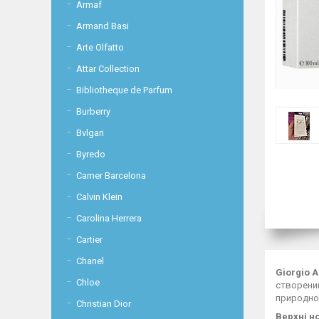
Armaf
Armand Basi
Arte Olfatto
Attar Collection
Bibliotheque de Parfum
Burberry
Bvlgari
Byredo
Carner Barcelona
Calvin Klein
Carolina Herrera
Cartier
Chanel
Giorgio A
Chloe
створени
природної
Christian Dior
Верхні н