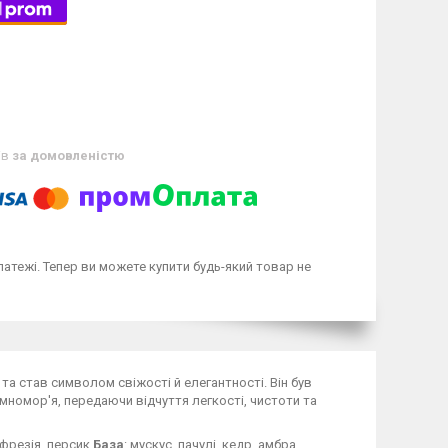
ів
за домовленістю
латежі. Тепер ви можете купити будь-який товар не
та став символом свіжості й елегантності. Він був
омор'я, передаючи відчуття легкості, чистоти та
фрезія, персик.
База
: мускус, пачулі, кедр, амбра