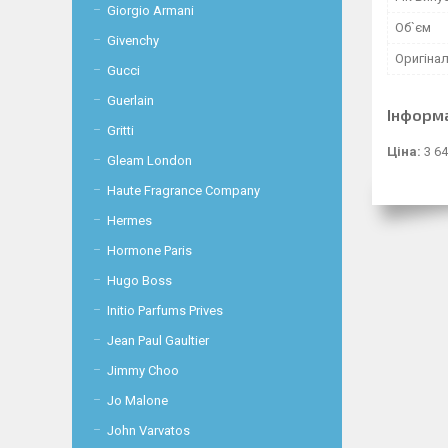
Giorgio Armani
Об`єм
Givenchy
Оригінал
Gucci
Guerlain
Інформ
Gritti
Ціна:
3 64
Gleam London
Haute Fragrance Company
Hermes
Hormone Paris
Hugo Boss
Initio Parfums Prives
Jean Paul Gaultier
Jimmy Choo
Jo Malone
John Varvatos