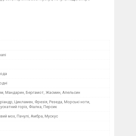
mani
вода
одні
йм, Мандарин, Бергамот, Жасмин, Апельсин
оріандр, Цикламен, Фрезія, Резеда, Морські ноти,
ускатний горіх, Фіалка, Персик
вий мох, Пачулі, Амбра, Мускус