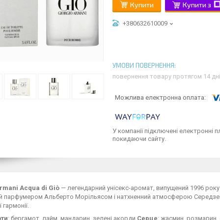
Купити
Купити з
+380632610009
повернення товару протягом 14 дн
У компанії підключені електронні п
покидаючи сайту.
rmani Acqua di Giò
— легендарний унісекс-аромат, випущений 1996 року 
й парфумером Альберто Морільясом і натхненний атмосферою Середземн
 гармонії.
оти
: бергамот, лайм, мандарин, зелені акорди.
Серце
: жасмин, розмарин, 