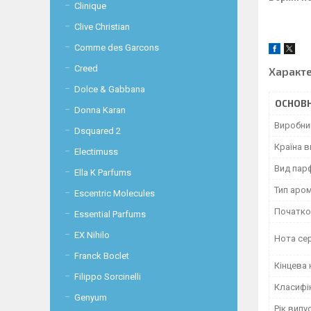
Clinique
Clive Christian
Comme des Garcons
Creed
Характ
Dolce & Gabbana
ОСНОВН
Donna Karan
Виробни
Dsquared 2
Країна 
Electimuss
Вид пар
Ella K Parfums
Тип аро
Escentric Molecules
Початко
Essential Parfums
EX Nihilo
Нота се
Franck Boclet
Кінцева 
Filippo Sorcinelli
Класифі
Genyum
Рік випу