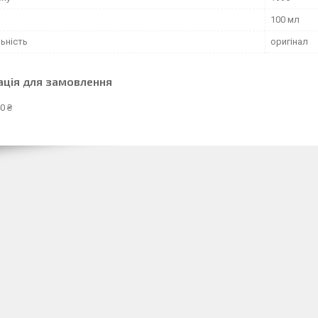
100 мл
ьність
оригінал
ація для замовлення
0 ₴