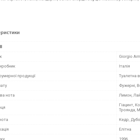
еристики
І
к
Giorgio Ar
виробник
Італія
фумерної продукції
Туалетна 
мату
Фужерні, В
ва нота
Лимон, Ла
Гіацинт, К
рця
Троянда, М
нота
Кедр, Дубо
кація
Елітна
ску
1996