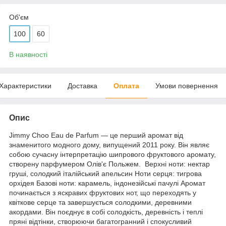
Об'єм
100
60
В наявності
Характеристики
Доставка
Оплата
Умови повернення
Опис
Jimmy Choo Eau de Parfum — це перший аромат від
знаменитого модного дому, випущений 2011 року. Він являє
собою сучасну інтерпретацію шипрового фруктового аромату,
створену парфумером Олів'є Польжем. Верхні ноти: нектар
груші, солодкий італійський апельсин Ноти серця: тигрова
орхідея Базові ноти: карамель, індонезійські пачулі Аромат
починається з яскравих фруктових нот, що переходять у
квіткове серце та завершується солодкими, деревними
акордами. Він поєднує в собі солодкість, деревність і теплі
пряні відтінки, створюючи багатогранний і спокусливий