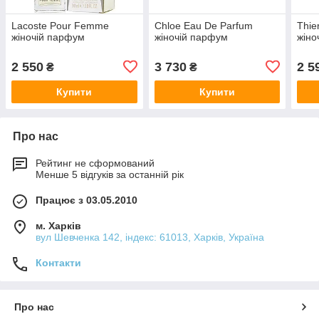
Lacoste Pour Femme
Chloe Eau De Parfum
Thie
жіночій парфум
жіночій парфум
жіно
2 550
3 730
2 5
₴
₴
Купити
Купити
Про нас
Рейтинг не сформований
Менше 5 відгуків за останній рік
Працює з 03.05.2010
м. Харків
вул Шевченка 142, iндекс: 61013, Харків, Україна
Контакти
Про нас