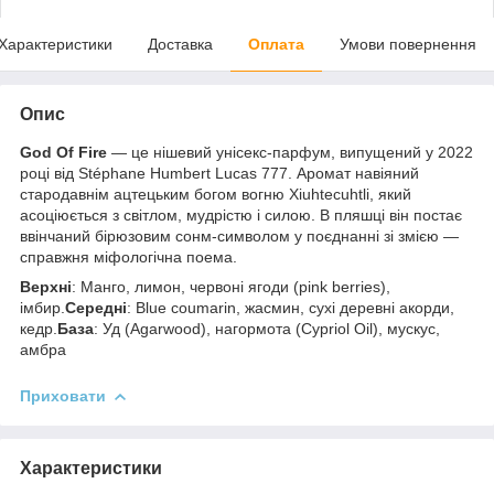
Характеристики
Доставка
Оплата
Умови повернення
Опис
God Of Fire
— це нішевий унісекс-парфум, випущений у 2022
році від Stéphane Humbert Lucas 777. Аромат навіяний
стародавнім ацтецьким богом вогню Xiuhtecuhtli, який
асоціюється з світлом, мудрістю і силою. В пляшці він постає
ввінчаний бірюзовим сонм-символом у поєднанні зі змією —
справжня міфологічна поема.
Верхні
: Манго, лимон, червоні ягоди (pink berries),
імбир.
Середні
: Blue coumarin, жасмин, сухі деревні акорди,
кедр.
База
: Уд (Agarwood), нагормота (Cypriol Oil), мускус,
амбра
Приховати
Характеристики