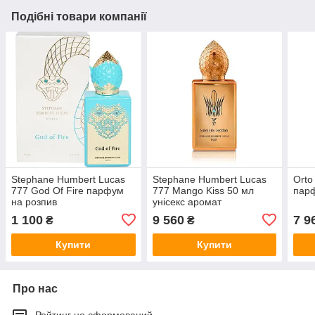
Подібні товари компанії
Stephane Humbert Lucas
Stephane Humbert Lucas
Orto
777 God Of Fire парфум
777 Mango Kiss 50 мл
парф
на розпив
унісекс аромат
1 100
9 560
7 9
₴
₴
Купити
Купити
Про нас
Рейтинг не сформований