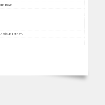
ана вода
Арабські Емірати