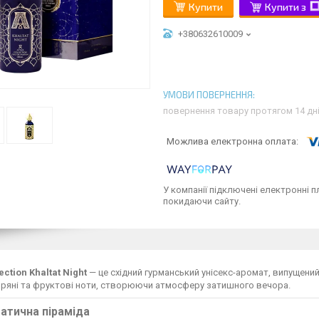
Купити
Купити з
+380632610009
повернення товару протягом 14 дн
У компанії підключені електронні п
покидаючи сайту.
ection Khaltat Night
— це східний гурманський унісекс-аромат, випущений 2
пряні та фруктові ноти, створюючи атмосферу затишного вечора.
атична піраміда