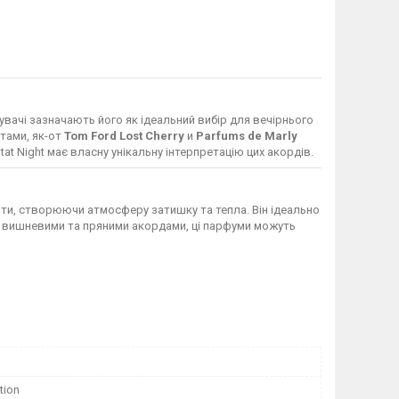
вачі зазначають його як ідеальний вибір для вечірнього
тами, як-от
Tom Ford Lost Cherry
и
Parfums de Marly
tat Night має власну унікальну інтерпретацію цих акордів.
ноти, створюючи атмосферу затишку та тепла. Він ідеально
 з вишневими та пряними акордами, ці парфуми можуть
tion