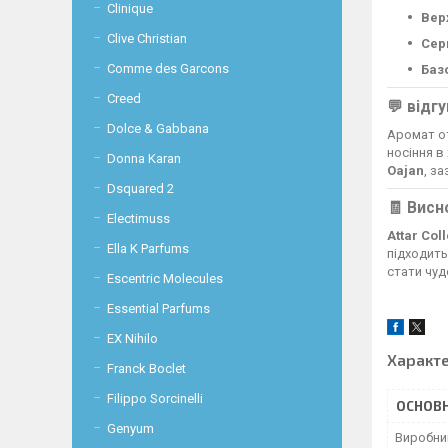
Clinique
Вер
Clive Christian
Сер
Comme des Garcons
Баз
Creed
💬 відг
Dolce & Gabbana
Аромат от
носіння в
Donna Karan
Oajan
, з
Dsquared 2
🧾 Висн
Electimuss
Attar Coll
Ella K Parfums
підходить
стати чуд
Escentric Molecules
Essential Parfums
EX Nihilo
Характ
Franck Boclet
Filippo Sorcinelli
ОСНОВН
Genyum
Виробни