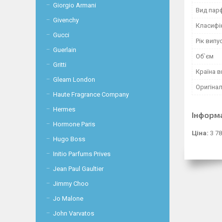
Giorgio Armani
Вид пар
Givenchy
Класифі
Gucci
Рік випу
Guerlain
Об`єм
Gritti
Країна 
Gleam London
Оригінал
Haute Fragrance Company
Hermes
Інформ
Hormone Paris
Ціна:
3 78
Hugo Boss
Initio Parfums Prives
Jean Paul Gaultier
Jimmy Choo
Jo Malone
John Varvatos