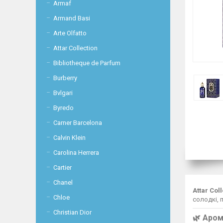
Armaf
Armand Basi
Arte Olfatto
Attar Collection
Bibliotheque de Parfum
Burberry
Bvlgari
Byredo
Carner Barcelona
Calvin Klein
Carolina Herrera
Cartier
Chanel
Attar Coll
Chloe
солодкі, 
Christian Dior
🌿 Аром