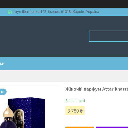
вул Шевченка 142, iндекс: 61013, Харків, Україна
уки
Жіночій парфум Attar Khatta
нал
В наявності
3 780 ₴