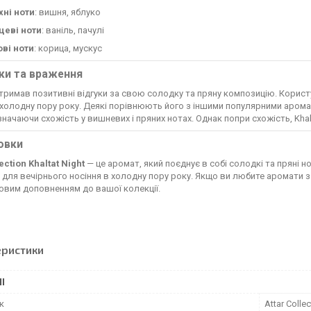
хні ноти
: вишня, яблуко
цеві ноти
: ваніль, пачулі
ові ноти
: корица, мускус
уки та враження
римав позитивні відгуки за свою солодку та пряну композицію. Користу
 холодну пору року. Деякі порівнюють його з іншими популярними арома
азначаючи схожість у вишневих і пряних нотах. Однак попри схожість, Khal
овки
ection Khaltat Night
— це аромат, який поєднує в собі солодкі та пряні 
 для вечірнього носіння в холодну пору року. Якщо ви любите аромати
овим доповненням до вашої колекції.
еристики
І
к
Attar Collec