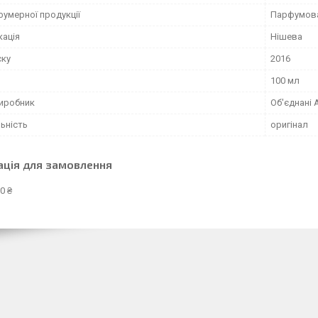
фумерної продукції
Парфумов
кація
Нішева
ску
2016
100 мл
виробник
Об'єднані 
ьність
оригінал
ація для замовлення
0 ₴