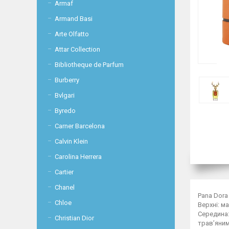
Armaf
Armand Basi
Arte Olfatto
Attar Collection
Bibliotheque de Parfum
Burberry
Bvlgari
Byredo
Carner Barcelona
Calvin Klein
Carolina Herrera
Cartier
Chanel
Pana Dora
Chloe
Верхні: м
Середина:
Christian Dior
трав’яним