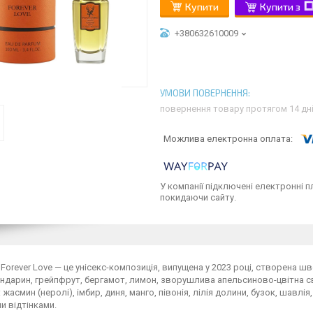
Купити
Купити з
+380632610009
повернення товару протягом 14 дн
У компанії підключені електронні п
покидаючи сайту.
 Forever Love — це унісекс-композиція, випущена у 2023 році, створена 
андарин, грейпфрут, бергамот, лимон, зворушлива апельсиново-цвітна св
 жасмин (неролі), імбир, диня, манго, півонія, лілія долини, бузок, шавл
и відтінками.