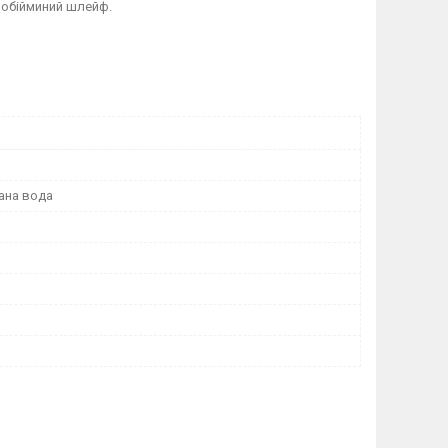
ь обійминий шлейф.
ана вода