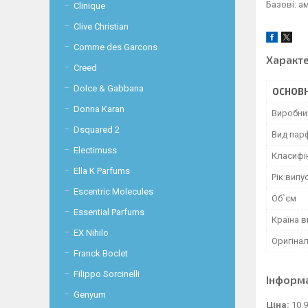
Базові: а
Clinique
Clive Christian
Comme des Garcons
Характ
Creed
Dolce & Gabbana
ОСНОВН
Donna Karan
Виробни
Dsquared 2
Вид пар
Electimuss
Класифі
Ella K Parfums
Рік випу
Escentric Molecules
Об`єм
Essential Parfums
Країна 
EX Nihilo
Оригінал
Franck Boclet
Filippo Sorcinelli
Інформ
Genyum
Ціна:
10 9