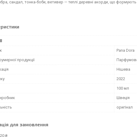
мбра, сандал, тонка-боби, ветивер — теплі деревні акорди, що формуют
еристики
І
к
Pana Dora
фумерної продукції
Парфумов
кація
Нішева
ску
2022
100 мл
виробник
Швеція
ьність
оригінал
ація для замовлення
20 ₴