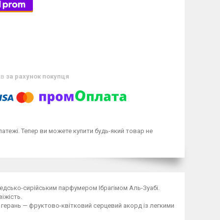
ів
за рахунок покупця
латежі. Тепер ви можете купити будь-який товар не
шведсько-сирійським парфумером Ібрагімом Аль-Зуабі.
іжість.
ія, герань — фруктово-квітковий серцевий акорд із легкими