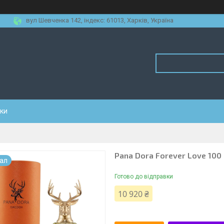
вул Шевченка 142, iндекс: 61013, Харків, Україна
уки
Pana Dora Forever Love 100
нал
Готово до відправки
10 920 ₴