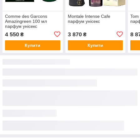
Comme des Garcons
Montale Intense Cafe
Tom 
Amazingreen 100 мл
парфум унісекс
парф
парфум унісекс
4 550
3 870
8 8
₴
₴
Купити
Купити