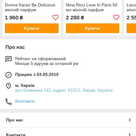
Donna Karan Be Delicious
Nina Ricci Love In Paris 50
Laco
жіночій парфум
мл жіночій парфум
жіно
1 960
2 280
2 5
₴
₴
Купити
Купити
Про нас
Рейтинг не сформований
Менше 5 відгуків за останній рік
Працює з 03.05.2010
м. Харків
вул Шевченка 142, iндекс: 61013, Харків, Україна
Контакти
Про нас
Контакти