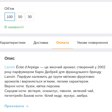
Об'єм
100
50
30
В наявності
Характеристики
Доставка
Оплата
Умови повернення
Опис
Lanvin
Éclat d’Arpège — це жіночий аромат, створений у 2002
році парфумером Карін Дюбрей для французького бренду
Lanvin. Парфум належить до групи квітково-фруктових
ароматів і вирізняється м’яким, легким характером.
Верхні ноти: бузок, квітка персика
Серцеві ноти: вістерія, османтус, півонія, зелений чай,
петитгрейн.Базові ноти: білий кедр, мускус, амбра.
Приховати