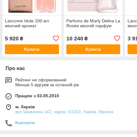
Lancome Idole 100 мл
Parfums de Marly Delina La
Lanc
жіночий аромат
Rosée жіночій парфум
жіно
5 920
10 240
3 9
₴
₴
Купити
Купити
Про нас
Рейтинг не сформований
Менше 5 відгуків за останній рік
Працює з 03.05.2010
м. Харків
вул Шевченка 142, iндекс: 61013, Харків, Україна
Контакти