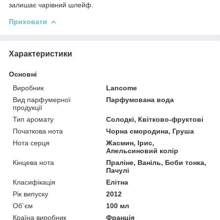
залишає чарівний шлейф.
Приховати
Характеристики
Основні
Виробник
Lancome
Вид парфумерної
Парфумована вода
продукції
Тип аромату
Солодкі, Квітково-фруктові
Початкова нота
Чорна смородина, Груша
Нота серця
Жасмин, Ірис,
Апельсиновий колір
Кінцева нота
Праліне, Ваніль, Боби тонка,
Пачулі
Класифікація
Елітна
Рік випуску
2012
Об`єм
100 мл
Країна виробник
Франція