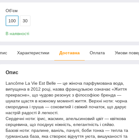
Об'єм
100
30
В наявності
пис
Характеристики
Доставка
Оплата
Умови пове
Опис
Lancôme La Vie Est Belle — це жіноча парфумована вода,
випущена в 2012 році, назва французькою означає «Життя
прекрасне», що чудово резонує з філософією бренда —
шукати щастя в кожному моменті життя. Верхні ноти: чорна
смородина і груша — соковитий і свіжий початок, що дарує
настрій радості й легкості.
Сердечні ноти: ірис, жасмин, апельсиновий цвіт — квіткова
серцевина, що поєднує ніжність, елегантність і сяйво.
Базові ноти: пралине, ваніль, пачулі, боби тонка — тепла та
гурманська база, яка створює відчуття уюта, вишуканості та