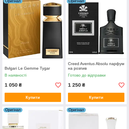
Оригiнал
Оригiнал
Creed Aventus Absolu парфум
Bvlgari Le Gemme Tygar
на розпив
В наявності
Готово до відправки
1 050
1 250
₴
₴
Купити
Купити
Оригiнал
Оригiнал