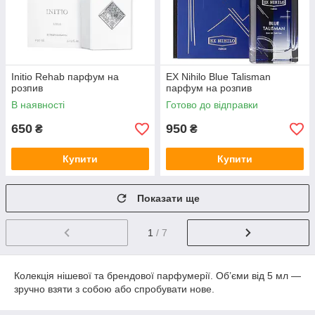
Initio Rehab парфум на
EX Nihilo Blue Talisman
розпив
парфум на розпив
В наявності
Готово до відправки
650
950
₴
₴
Купити
Купити
Показати ще
1
/ 7
Колекція нішевої та брендової парфумерії. Об’єми від 5 мл —
зручно взяти з собою або спробувати нове.