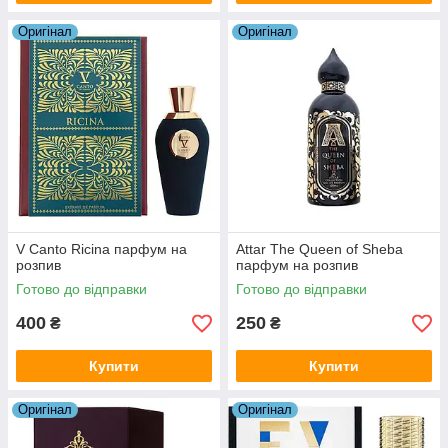
Оригiнал
Оригiнал
V Canto Ricina парфум на
Attar The Queen of Sheba
розпив
парфум на розпив
Готово до відправки
Готово до відправки
400
250
₴
₴
Купити
Купити
Оригiнал
Оригiнал