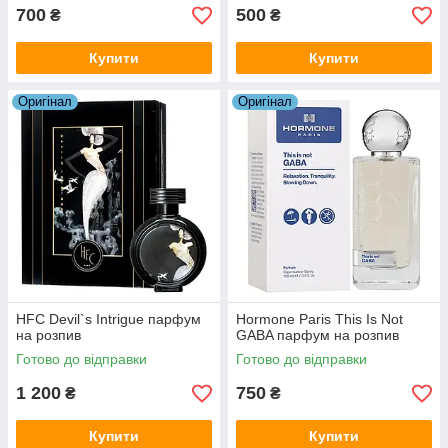
700
500
₴
₴
Купити
Купити
Оригiнал
Оригiнал
HFC Devil`s Intrigue парфум
Hormone Paris This Is Not
на розпив
GABA парфум на розпив
Готово до відправки
Готово до відправки
1 200
750
₴
₴
Купити
Купити