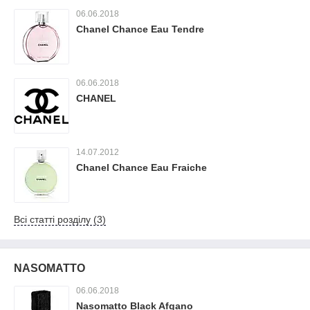
06.06.2018
Chanel Chance Eau Tendre
06.06.2018
CHANEL
14.07.2012
Chanel Chance Eau Fraiche
Всі статті розділу (3)
NASOMATTO
06.06.2018
Nasomatto Black Afgano