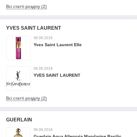
Всі статті розділу (2)
YVES SAINT LAURENT
06.06.2018
Yves Saint Laurent Elle
06.06.2018
YVES SAINT LAURENT
Всі статті розділу (2)
GUERLAIN
06.06.2018
Guerlain Aqua Allegoria Mandarine Basilic